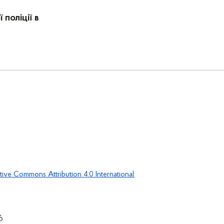
поліції в
tive Commons Attribution 4.0 International
6