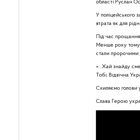
області Руслан О
У поліцейського 
втрата як для рідн
Під час прощання 
Менше року тому ї
стали пророчими:
«…Хай знайду смер
Тобі, Відвічна Укра
Схиляємо голови у
Слава Герою україн