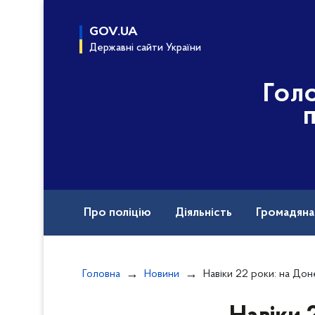
до
основного
GOV.UA
вмісту
Державні сайти України
Гол
Про поліцію
Діяльність
Громадян
Назавжди в строю
Головна
Новини
Навіки 22 роки: на Донеччині попрощалися з бійц