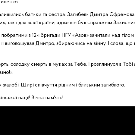
сипенко.
залишились батьки та сестра. Загибель Дмитра Єфремова
их, так і для всієї країни, адже він був справжнім Захисн
побратими з 12-ї бригади НГУ «Азов» зачитали над тілом 
ї виголошував Дмитро, збираючись на війну. І слова, що 
ть, солодку смерть в муках за Тебе. І розплинуся в Тобі я
їно!».
 жалобі. Щирі співчуття рідним і близьким загиблого.
ської нації! Вічна пам'ять!