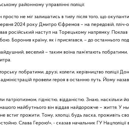
льському районному управлінні поліції.
ін просто не міг залишатись в тилу після того, що окупант
червня 2024 року Дмитро Єфремов – на передовій, пліч-о-
вав російський наступ на Торецькому напрямку. Поклав б
бою. Боронив країну, як і присягався, – до останнього по
айдушний, веселий – таким воїна пам’ятають побратими, 
итра.
торську побратими, друзі, колеги, керівництво поліції Дон
х адміністрацій провели героя в останню путь. Йому наз
и патріотизмом, гідністю, відданістю. Знаю, наскільки й
нашого майбутнього він віддав найдорожче – життя. У нь
 не встиг прожити. Тому, хлопці, будь ласка, проживіть св
стойно. Слава Герою!», - сказав начальник ГУ Нацполіції