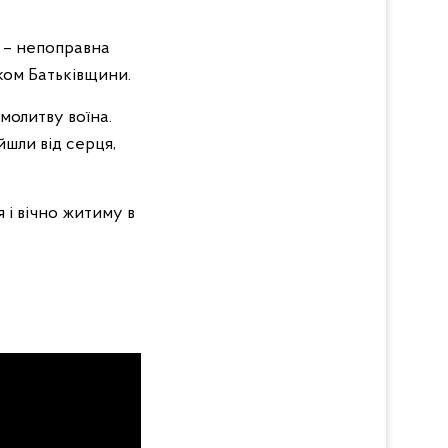
 – непоправна
иком Батьківщини.
молитву воїна.
йшли від серця,
 і вічно житиму в