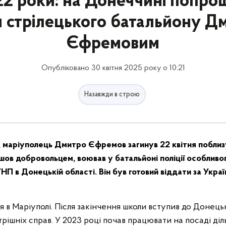
22 роки: на Донеччині попро
м стрілецького батальйону Д
Єфремовим
Опубліковано 30 квітня 2025 року о 10:21
Назавжди в строю
ї, маріуполець Дмитро Єфремов загинув 22 квітня поблиз
шов добровольцем, воював у батальйоні поліції особливо
НП в Донецькій області. Він був готовий віддати за Украї
 в Маріуполі. Після закінчення школи вступив до Донец
рішніх справ. У 2023 році почав працювати на посаді ді