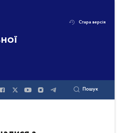
Стара версія
ьної
і
Пошук