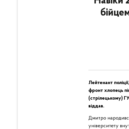
Навіки 
бійце
Лейтенант поліці
фронт хлопець пі
(стрілецькому) ГУ
віддав.
Дмитро народився
університету внут