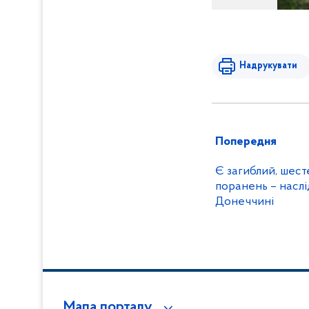
Надрукувати
Попередня
Є загиблий, шест
поранень – наслід
Донеччині
Мапа порталу