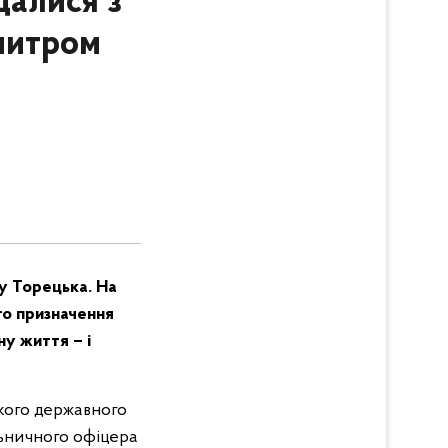
щалися з
митром
у Торецька. На
го призначення
ну життя – і
ького державного
льничного офіцера