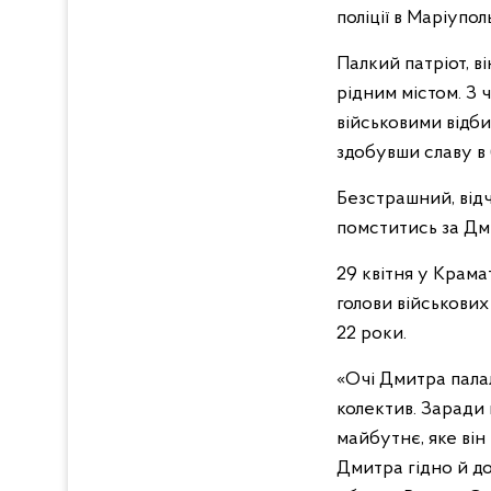
поліції в Маріупо
Палкий патріот, в
рідним містом. З 
військовими відби
здобувши славу в 
Безстрашний, відч
помститись за Дм
29 квітня у Крама
голови військови
22 роки.
«Очі Дмитра палал
колектив. Заради 
майбутнє, яке він
Дмитра гідно й до