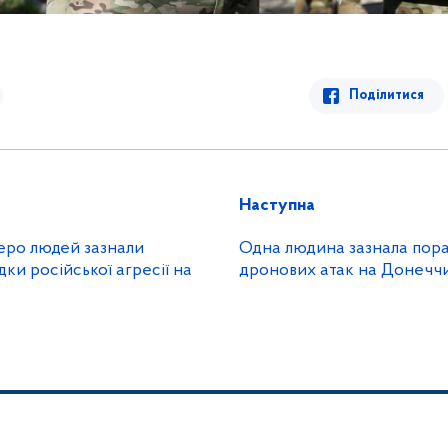
Поділитися
Наступна
еро людей зазнали
Одна людина зазнала пора
ки російської агресії на
дронових атак на Донечч