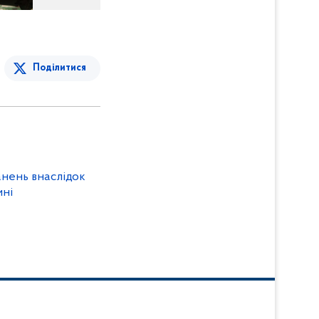
Поділитися
нень внаслідок
ині