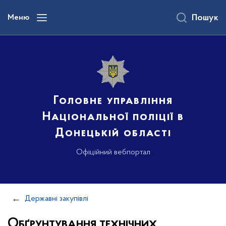
до
основного
Меню
Пошук
вмісту
Головне управління
Національної поліції в
Донецькій області
Офіційний вебпортал
Державні закупівлі
Обґрунтування технічних