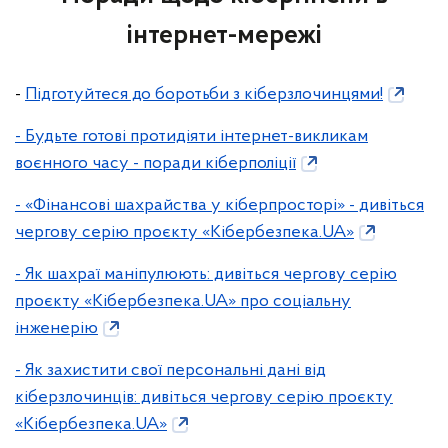
інтернет-мережі
-
Підготуйтеся до боротьби з кіберзлочинцями!
- Будьте готові протидіяти інтернет-викликам
воєнного часу - поради кіберполіції
- «Фінансові шахрайства у кіберпросторі» - дивіться
чергову серію проєкту «Кібербезпека.UA»
- Як шахраї маніпулюють: дивіться чергову серію
проєкту «Кібербезпека.UA» про соціальну
інженерію
- Як захистити свої персональні дані від
кіберзлочинців: дивіться чергову серію проєкту
«Кібербезпека.UA»