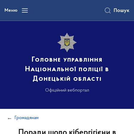
до
основного
Меню
Пошук
вмісту
Головне управління
Національної поліції в
Донецькій області
Офіційний вебпортал
Громадянам
Поради щодо кібергігієни в