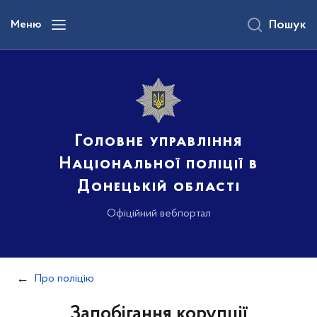
до
основного
Меню
Пошук
вмісту
Головне управління
Національної поліції в
Донецькій області
Офіційний вебпортал
Про поліцію
Запобігання корупції