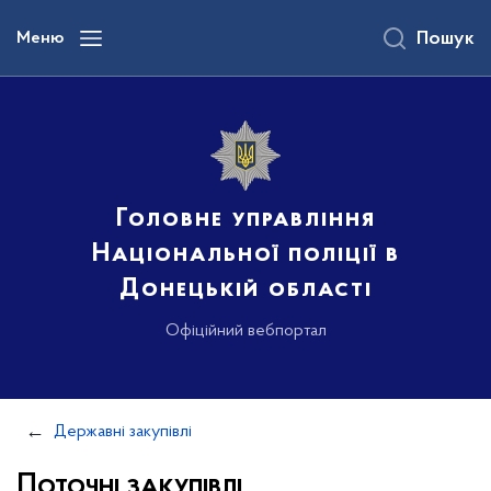
до
основного
Меню
Пошук
вмісту
Головне управління
Національної поліції в
Донецькій області
Офіційний вебпортал
Державні закупівлі
Поточні закупівлі