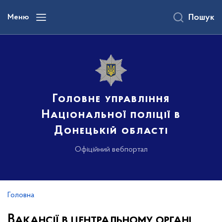
до
основного
Меню
Пошук
вмісту
Головне управління
Національної поліції в
Донецькій області
Офіційний вебпортал
Головна
Вакансії в центральному органі