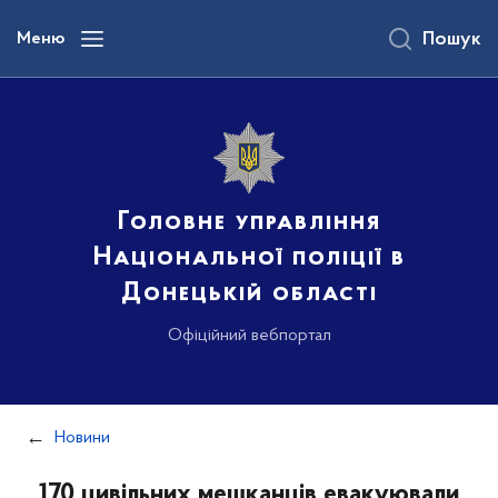
до
основного
Меню
Пошук
вмісту
Головне управління
Національної поліції в
Донецькій області
Офіційний вебпортал
Новини
170 цивільних мешканців евакуювали