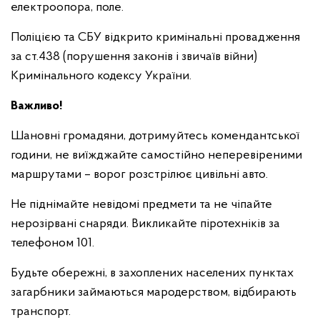
електроопора, поле.
Поліцією та СБУ відкрито кримінальні провадження
за ст.438 (порушення законів і звичаїв війни)
Кримінального кодексу України.
Важливо!
Шановні громадяни, дотримуйтесь комендантської
години, не виїжджайте самостійно неперевіреними
маршрутами – ворог розстрілює цивільні авто.
Не піднімайте невідомі предмети та не чіпайте
нерозірвані снаряди. Викликайте піротехніків за
телефоном 101.
Будьте обережні, в захоплених населених пунктах
загарбники займаються мародерством, відбирають
транспорт.