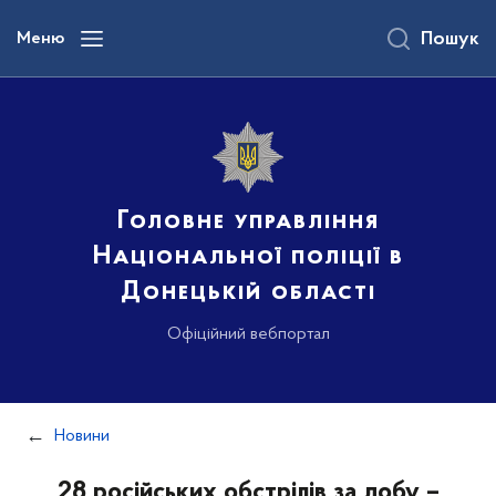
до
основного
Меню
Пошук
вмісту
Головне управління
Національної поліції в
Донецькій області
Офіційний вебпортал
Новини
28 російських обстрілів за добу –