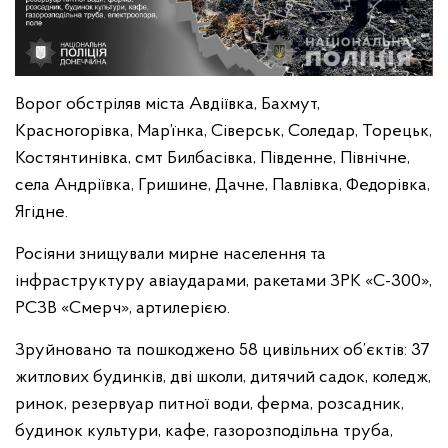
Ворог обстріляв міста Авдіївка, Бахмут,
Красногорівка, Мар’їнка, Сіверськ, Соледар, Торецьк,
Костянтинівка, смт Билбасівка, Південне, Північне,
села Андріївка, Гришине, Дачне, Павлівка, Федорівка,
Ягідне.
Росіяни знищували мирне населення та
інфраструктуру авіаударами, ракетами ЗРК «С-300»,
РСЗВ «Смерч», артилерією.
Зруйновано та пошкоджено 58 цивільних об’єктів: 37
житлових будинків, дві школи, дитячий садок, коледж,
ринок, резервуар питної води, ферма, розсадник,
будинок культури, кафе, газорозподільна труба,