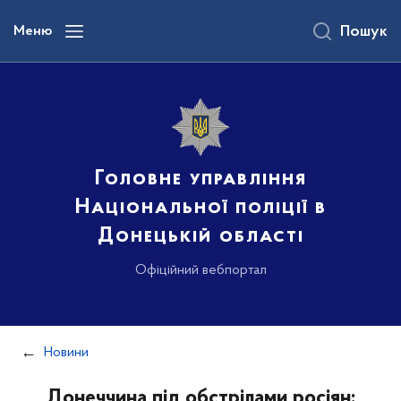
до
основного
Меню
Пошук
вмісту
Головне управління
Національної поліції в
Донецькій області
Офіційний вебпортал
Новини
Донеччина під обстрілами росіян: