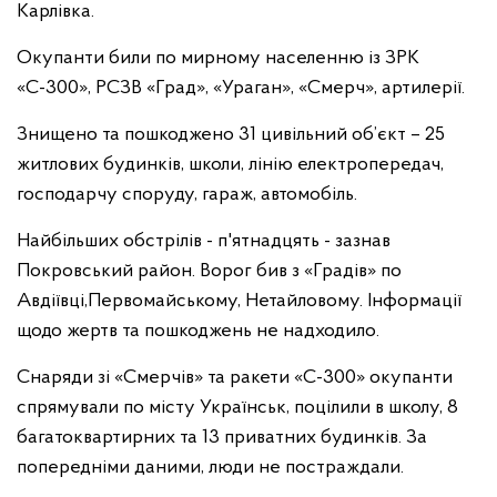
Карлівка.
Окупанти били по мирному населенню із ЗРК
«С-300», РСЗВ «Град», «Ураган», «Смерч», артилерії.
Знищено та пошкоджено 31 цивільний об’єкт – 25
житлових будинків, школи, лінію електропередач,
господарчу споруду, гараж, автомобіль.
Найбільших обстрілів - п'ятнадцять - зазнав
Покровський район. Ворог бив з «Градів» по
Авдіївці,Первомайському, Нетайловому. Інформації
щодо жертв та пошкоджень не надходило.
Снаряди зі «Смерчів» та ракети «С-300» окупанти
спрямували по місту Українськ, поцілили в школу, 8
багатоквартирних та 13 приватних будинків. За
попередніми даними, люди не постраждали.