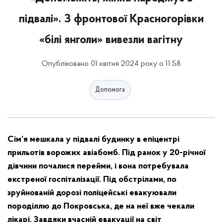
підвалі». З фронтової Красногорівки
«білі янголи» вивезли вагітну
Опубліковано 01 квітня 2024 року о 11:58
Допомога
Сім’я мешкала у підвалі будинку в епіцентрі
прильотів ворожих авіабомб. Під ранок у 20-річної
дівчини почалися перейми, і вона потребувала
екстреної госпіталізації. Під обстрілами, по
зруйнованій дорозі поліцейські евакуювали
породіллю до Покровська, де на неї вже чекали
лікарі. Завдяки вчасній евакуації на світ