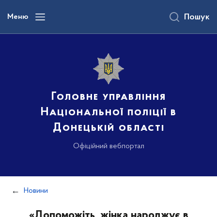
до
основного
Меню
Пошук
вмісту
Головне управління
Національної поліції в
Донецькій області
Офіційний вебпортал
Новини
«Допоможіть, жінка народжує в