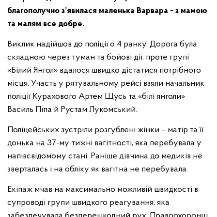
благополучно з
’явилася маленька Варвара -
з мамою
та малям все добре.
Виклик надійшов до поліції о 4 ранку. Дорога була
складною через туман та бойові дії, проте групі
«Білий Янгол» вдалося швидко дістатися потрібного
місця. Участь у рятувальному рейсі взяли начальник
поліції Курахового Артем Щусь та «білі янголи»
Василь Піпа й Рустам Лукомський.
Поліцейських зустріли розгублені жінки – матір та її
донька на 37-му тижні вагітності, яка перебувала у
напівсвідомому стані. Раніше дівчина до медиків не
зверталась і на обліку як вагітна не перебувала.
Екіпаж мчав на максимально можливій швидкості в
супроводі групи швидкого реагування, яка
забезпечувала безперешкодний рух. Правоохоронці