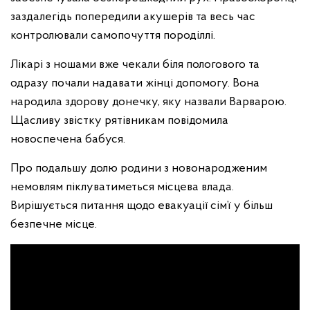
заздалегідь попередили акушерів та весь час
контролювали самопочуття породіллі.
Лікарі з ношами вже чекали біля пологового та
одразу почали надавати жінці допомогу. Вона
народила здорову донечку, яку назвали Варварою.
Щасливу звістку рятівникам повідомила
новоспечена бабуся.
Про подальшу долю родини з новонародженим
немовлям піклуватиметься місцева влада.
Вирішується питання щодо евакуації сім’ї у більш
безпечне місце.