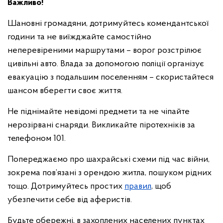
Важливо!
Шановні громадяни, дотримуйтесь комендантської
години та не виїжджайте самостійно
неперевіреними маршрутами – ворог розстрілює
цивільні авто. Влада за допомогою поліції організує
евакуацію з подальшим поселенням – скористайтеся
шансом вберегти своє життя.
Не піднімайте невідомі предмети та не чіпайте
нерозірвані снаряди. Викликайте піротехніків за
телефоном 101.
Попереджаємо про шахрайські схеми під час війни,
зокрема пов’язані з орендою житла, пошуком рідних
тощо. Дотримуйтесь простих
правил
, щоб
убезпечити себе від аферистів.
Будьте обережні, в захоплених населених пунктах