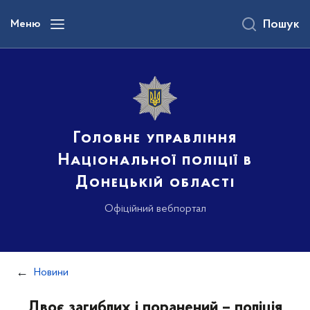
до
основного
Меню
Пошук
вмісту
Головне управління
Національної поліції в
Донецькій області
Офіційний вебпортал
Новини
Двоє загиблих і поранений – поліція