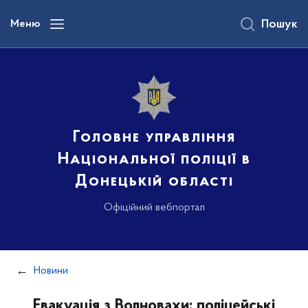
до
основного
Меню
Пошук
вмісту
Головне управління
Національної поліції в
Донецькій області
Офіційний вебпортал
Новини
Евакуація з Волновахи: поліцейські