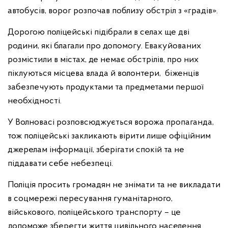
автобусів, ворог розпочав поблизу обстріл з «градів».
Дорогою поліцейські підібрали в селах ще дві
родини, які благали про допомогу. Евакуйованих
розмістили в містах, де немає обстрілів, про них
піклуються місцева влада й волонтери, біженців
забезпечують продуктами та предметами першої
необхідності.
У Волновасі розповсюджується ворожа пропаганда,
тож поліцейські закликають вірити лише офіційним
джерелам інформації, зберігати спокій та не
піддавати себе небезпеці.
Поліція просить громадян не знімати та не викладати
в соцмережі пересування гуманітарного,
військового, поліцейського транспорту – це
допоможе зберегти життя цивільного населення.