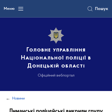
до
основного
Меню
Пошук
вмісту
Головне управління
Національної поліції в
Донецькій області
Офіційний вебпортал
Новини
Лиманські поліцейські викрили групу