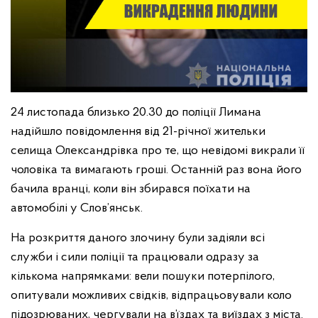
24 листопада близько 20.30 до поліції Лимана
надійшло повідомлення від 21-річної жительки
селища Олександрівка про те, що невідомі викрали її
чоловіка та вимагають гроші. Останній раз вона його
бачила вранці, коли він збирався поїхати на
автомобілі у Слов’янськ.
На розкриття даного злочину були задіяли всі
служби і сили поліції та працювали одразу за
кількома напрямками: вели пошуки потерпілого,
опитували можливих свідків, відпрацьовували коло
підозрюваних, чергували на в’їздах та виїздах з міста.