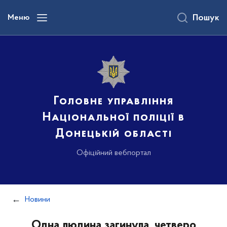
до
основного
Меню
Пошук
вмісту
Головне управління
Національної поліції в
Донецькій області
Офіційний вебпортал
Новини
Одна людина загинула, четверо