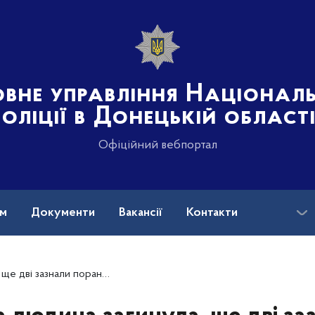
овне управління Націонал
поліції в Донецькій област
Офіційний вебпортал
ам
Документи
Вакансії
Контакти
анень через ворожі обстріли Донеччини