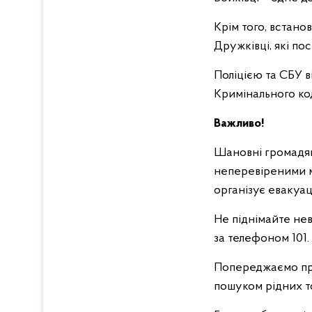
Крім того, встано
Дружківці, які пос
Поліцією та СБУ в
Кримінального ко
Важливо!
Шановні громадян
неперевіреними ма
організує евакуа
Не піднімайте нев
за телефоном 101.
Попереджаємо про
пошуком рідних 