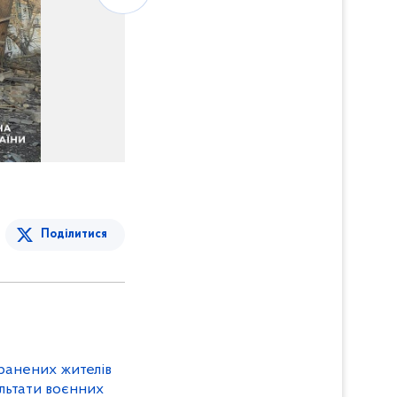
Поділитися
оранених жителів
льтати воєнних