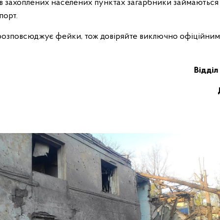
 в захоплених населених пунктах загарбники займаються
порт.
розповсюджує фейки, тож довіряйте виключно офіційни
Відділ 