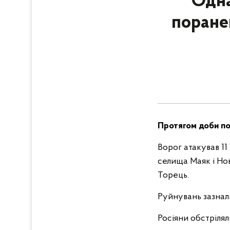
Одна
поране
Протягом доби пол
Ворог атакував 11
селища Маяк і Но
Торець.
Руйнувань зазнали
Росіяни обстріля