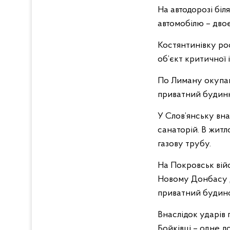
На автодорозі бі
автомобілю – двоє
Костянтинівку рос
об’єкт критичної
По Лиману окупан
приватний будинки
У Слов’янську вн
санаторій. В жит
газову трубу.
На Покровськ вій
Новому Донбасу Д
приватний будинок
Внаслідок ударів
Бойківці – одне 