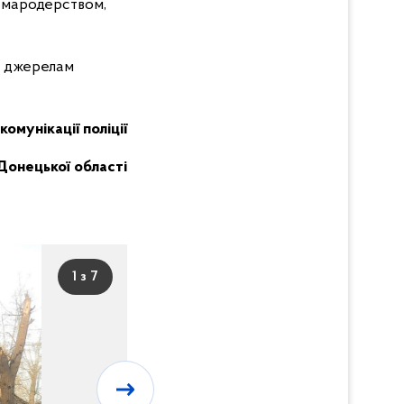
 мародерством,
м джерелам
комунікації поліції
Донецької області
1 з 7