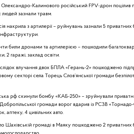
ля Олександро-Калинового російський FPV-дрон поцілив 
 людей зазнали травм.
ія накрила з артилерії – руйнувань зазнали 5 приватних б
 інфраструктури.
ти били дронами та артилерією – пошкодили багатоквар
, 2 гаражі, заклад освіти.
аслідок влучання двох БПЛА «Герань-2» пошкоджено підп
ловому секторі села Торець Слов’янської громади безпіл
ська рф скинули бомбу «КАБ-250» – зруйнували приватн
обропільської громади ворог вдарив із РСЗВ «Торнадо
, аптеку, 4 цивільних авто.
 по Шахівській громаді в Маяку пошкоджено 2 приватних 
домогосподарство.