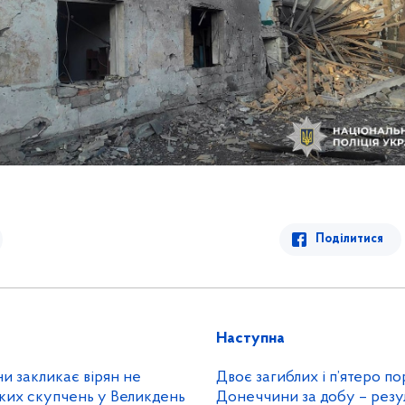
Поділитися
Наступна
и закликає вірян не
Двоє загиблих і п’ятеро п
ких скупчень у Великдень
Донеччини за добу – резу