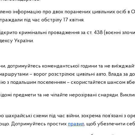
влено інформацію про двох поранених цивільних осіб в О
траждали під час обстрілу 17 квітня.
ідкрито кримінальні провадження за ст. 438 (воєнні злоч
дексу України.
и, дотримуйтесь комендантської години та не виїжджай
ршрутами – ворог розстрілює цивільні авто. Влада за до
цію з подальшим поселенням – скористайтеся шансом вбе
ідомі предмети та не чіпайте нерозірвані снаряди. Викли
 шахрайські схеми під час війни, зокрема пов’язані з о
тощо. Дотримуйтесь простих
правил
, щоб убезпечити себ