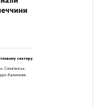
знали
неччини
житловому сектору.
к, Слов’янськ,
ндро-Калинове,