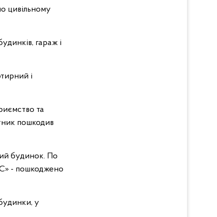
по цивільному
удинків, гараж і
тирний і
риємство та
отник пошкодив
ий будинок. По
-С» - пошкоджено
будинки, у