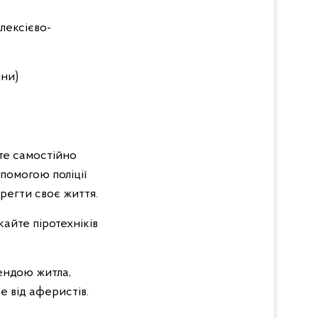
лексієво-
ини)
те самостійно
помогою поліції
регти своє життя.
кайте піротехніків
рендою житла,
е від аферистів.