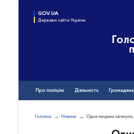
до
основного
GOV.UA
вмісту
Державні сайти України
Гол
Про поліцію
Діяльність
Громадян
Назавжди в строю
Головна
Новини
Одна людина загинула, ще дві зазнали пор