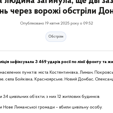
 людина загинула, ще дві за
нь через ворожі обстріли До
Опубліковано 19 квітня 2025 року о 09:52
Обстріли
іція зафіксувала 3 469 ударів росії по лінії фронту та 
 населених пунктів: міста Костянтинівка, Лиман, Покровсь
ве, села Бойківка, Красноярське, Новий Донбас, Олекса
 34 цивільних об’єкти, з них 12 житлових будинків.
ли Нове Лиманської громади – вбили цивільну особу.