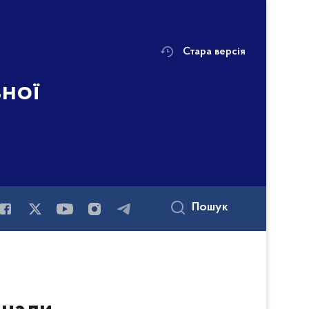
Стара версія
ьної
і
Пошук