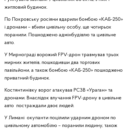
житловий будинок.
По Покровську росіяни вдарили бомбою «КАБ-250»
і дронами – вбили цивільну особу, ще чотирьох
поранили. Пошкоджено адмінбудівлю та цивільне
авто.
У Мирнограді ворожий FPV-дрон травмував трьох
мирних жителів, пошкодивши два торгових
павільйони, а також бомбою «КАБ-250» пошкоджено
приватний будинок.
Костянтинівку ворог атакував РСЗВ «Ураган» та
дронами. Внаслідок влучання FPV-дрону в цивільне
авто постраждали двоє людей.
У Лимані окупанти поцілили ударним дроном по
цивільному автомобілю – поранили людину, також