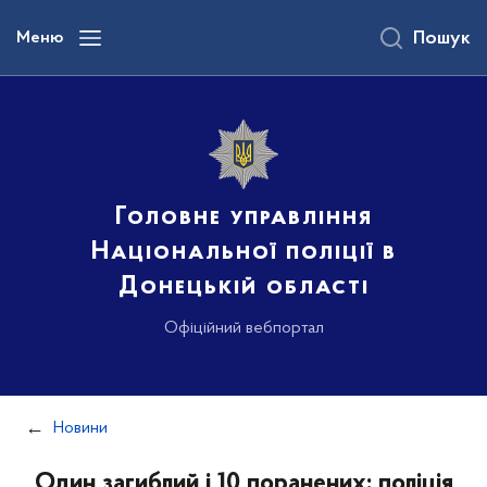
до
основного
Меню
Пошук
вмісту
Головне управління
Національної поліції в
Донецькій області
Офіційний вебпортал
Новини
Один загиблий і 10 поранених: поліція