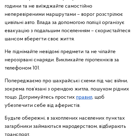
години та не виїжджайте самостійно
неперевіреними маршрутами – ворог розстрілює
цивільні авто. Влада за допомогою поліції організує
евакуацію з подальшим поселенням – скористайтеся
шансом вберегти своє життя.
Не піднімайте невідомі предмети та не чіпайте
нерозірвані снаряди. Викликайте піротехніків за
телефоном 101.
Попереджаємо про шахрайські схеми під час війни,
зокрема пов’язані з орендою житла, пошуком рідних
тощо. Дотримуйтесь простих
правил
, щоб
убезпечити себе від аферистів.
Будьте обережні, в захоплених населених пунктах
загарбники займаються мародерством, відбирають
транспорт.