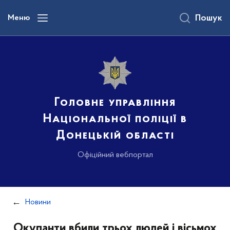
до
основного
Меню
Пошук
вмісту
Головне управління
Національної поліції в
Донецькій області
Офіційний вебпортал
Новини
Окупанти вбили трьох людей і вісьмох