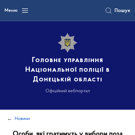
до
основного
Меню
Пошук
вмісту
Головне управління
Національної поліції в
Донецькій області
Офіційний вебпортал
Новини
Особи, які гратимуть у вибори поза