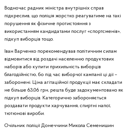
Водночас радник міністра внутрішніх справ
підкреслив, що поліція жорстко реагуватиме на такі
порушення як фізичне протистояння з
використанням кандидатами послуг «спортсменів»,
підкуп виборців тощо.
Іван Варченко порекомендував політичним силам
відмовитися від роздачі населенню продуктових
наборів або купити прихильність виборців
благодійністю, бо під час виборчої кампанії ці дії –
заборонені. Ціна агітаційної продукції має складати
не більше 63,06 грн, решта буде задокументовано як
підкуп виборців. Категорично забороняється
роздавати продукти харчування, спиртні напої,
тютюнові вироби.
Очільник поліції Донеччини Микола Семенишин