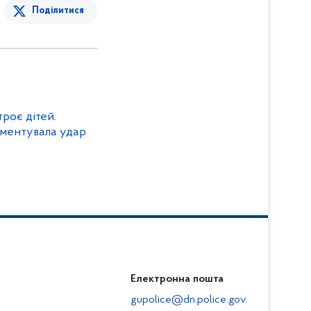
Поділитися
роє дітей.
ументувала удар
Електронна пошта
gupolice@dn.police.gov.