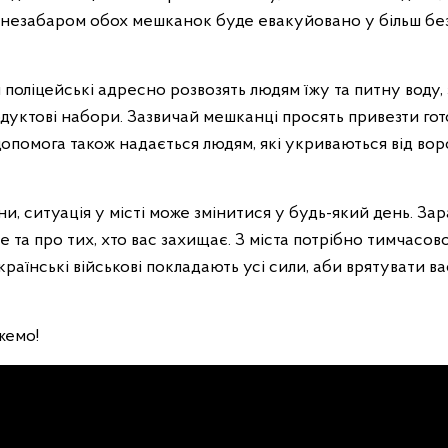
е незабаром обох мешканок буде евакуйовано у більш б
 поліцейські адресно розвозять людям їжу та питну воду
одуктові набори. Зазвичай мешканці просять привезти го
допомога також надається людям, які укриваються від во
, ситуація у місті може змінитися у будь-який день. Зар
 та про тих, хто вас захищає. З міста потрібно тимчасово
раїнські військові покладають усі сили, аби врятувати ва
жемо!