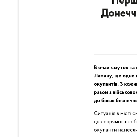
Перша
Донечч
В очах смуток та 
Лиману, ще одне 
окупантів. З кожн
разом з військов
до більш безпечни
Ситуація в місті 
цілеспрямовано б
окупанти нанесли