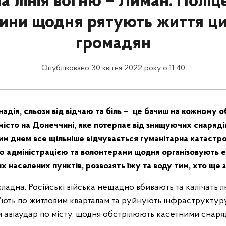
 лінія вогню – Лиман. Поліц
ини щодня рятують життя ци
громадян
Опубліковано 30 квітня 2022 року о 11:40
надія, сльози від відчаю та біль – це бачиш на кожному 
місто на Донеччині, яке потерпає від знищуючих снаряді
им днем все щільніше відчувається гуманітарна катастро
ою адміністрацією та волонтерами щодня організовують 
х населених пунктів, розвозять їжу та воду тим, хто ще 
складна. Російські війська нещадно вбивають та калічать 
’ють по житловим кварталам та руйнують інфраструктур
 авіаудар по місту, щодня обстрілюють касетними снаря