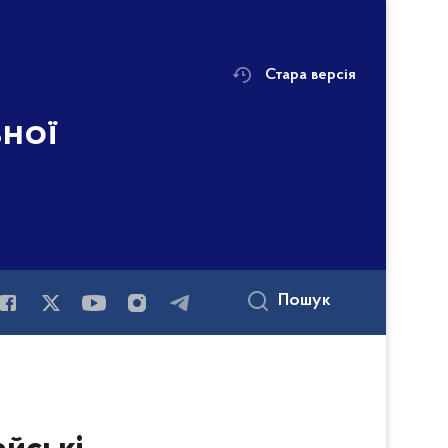
Стара версія
ьної
і
Пошук