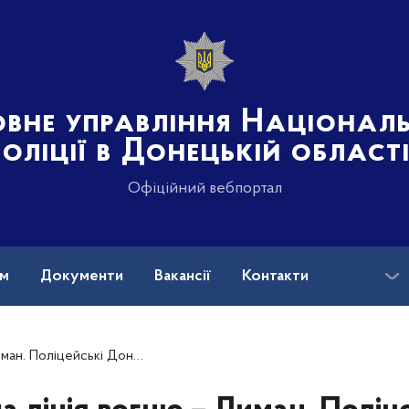
овне управління Націонал
поліції в Донецькій област
Офіційний вебпортал
ам
Документи
Вакансії
Контакти
ини щодня рятують життя цивільних громадян