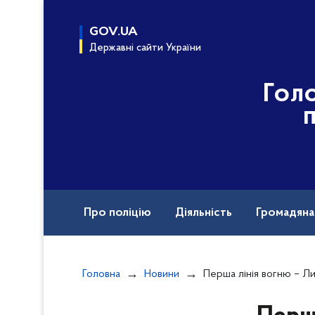
до
основного
GOV.UA
вмісту
Державні сайти України
Гол
Про поліцію
Діяльність
Громадян
Назавжди в строю
Головна
Новини
Перша лінія вогню – Лиман. Поліцейські Донечч