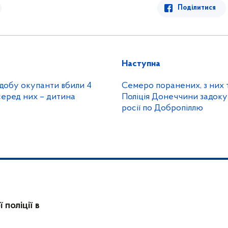
Поділитися
Наступна
 добу окупанти вбили 4
Семеро поранених, з них т
мирних жителів, серед них – дитина
Поліція Донеччини задок
росії по Добропіллю
поліції в