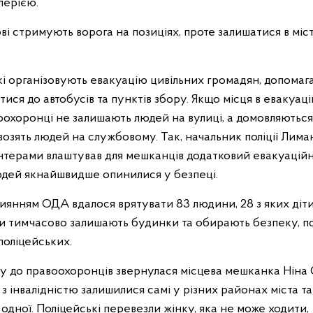
лерією.
ові стримують ворога на позиціях, проте залишатися в міс
і організовують евакуацію цивільних громадян, допомаг
атися до автобусів та пунктів збору. Якщо місця в евакуа
воохоронці не залишають людей на вулиці, а домовляютьс
озять людей на службовому. Так, начальник поліції Лиман
лонтерами влаштував для мешканців додатковий евакуацій
юдей якнайшвидше опинилися у безпеці.
иянням ОДА вдалося врятувати 83 людини, 28 з яких діти
ди тимчасово залишають будинки та обирають безпеку, п
поліцейських.
у до правоохоронців звернулася місцева мешканка Ніна 
а з інвалідністю залишилися самі у різних районах міста т
 одної. Поліцейські перевезли жінку, яка не може ходити,