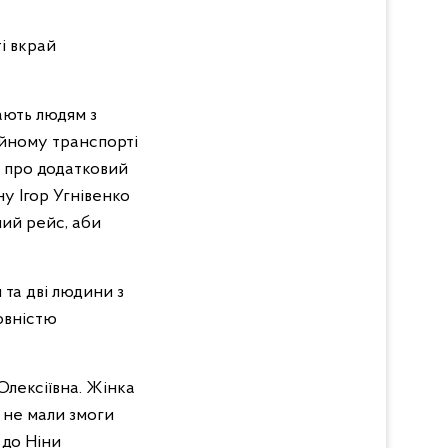
ті вкрай
ають людям з
ційному транспорті
я про додатковий
у Ігор Угнівенко
ний рейс, аби
 та дві людини з
овністю
Олексіївна. Жінка
а не мали змоги
 до Ніни