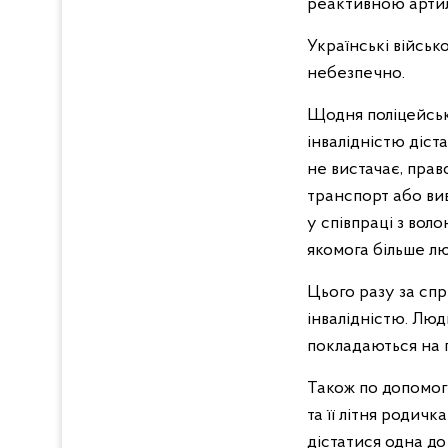
реактивною арти
Українські військ
небезпечно.
Щодня поліцейськ
інвалідністю діст
не вистачає, пра
транспорт або вив
у співпраці з во
якомога більше л
Цього разу за спр
інвалідністю. Лю
покладаються на 
Також по допомог
та її літня родичк
дістатися одна до