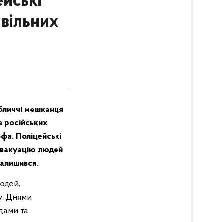
ейські
вільних
обличчі мешканця
в російських
фа. Поліцейські
евакуацію людей
залишився.
людей,
у. Днями
дами та