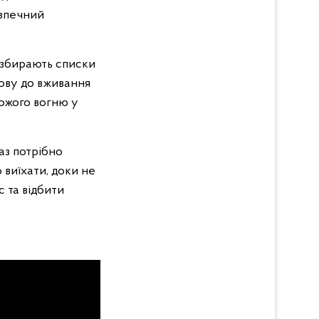
езпечний
, збирають списки
тову до вживання
рожого вогню у
аз потрібно
 виїхати, доки не
с та відбити