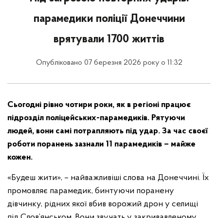
парамедики поліції Донеччини
врятували 1700 життів
Опубліковано 07 березня 2026 року о 11:32
Сьогодні рівно чотири роки, як в регіоні працює
підрозділ поліцейських-парамедиків. Рятуючи
людей, вони самі потрапляють під удар. За час своєї
роботи поранень зазнали 11 парамедиків
– майже
кожен.
«Будеш жити», – найважливіші слова на Донеччині. Їх
промовляє парамедик, бинтуючи поранену
дівчинку, рідних якої вбив ворожий дрон у селищі
під Слов’янськом. Вони звучать у закривавленому