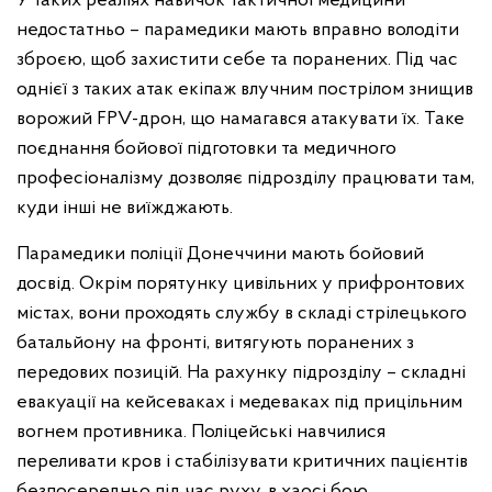
У таких реаліях навичок тактичної медицини
недостатньо – парамедики мають вправно володіти
зброєю, щоб захистити себе та поранених. Під час
однієї з таких атак екіпаж влучним пострілом знищив
ворожий FPV-дрон, що намагався атакувати їх. Таке
поєднання бойової підготовки та медичного
професіоналізму дозволяє підрозділу працювати там,
куди інші не виїжджають.
Парамедики поліції Донеччини мають бойовий
досвід. Окрім порятунку цивільних у прифронтових
містах, вони проходять службу в складі стрілецького
батальйону на фронті, витягують поранених з
передових позицій. На рахунку підрозділу – складні
евакуації на кейсеваках і медеваках під прицільним
вогнем противника. Поліцейські навчилися
переливати кров і стабілізувати критичних пацієнтів
безпосередньо під час руху, в хаосі бою.