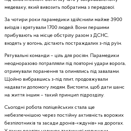
медеваку, який вивозить побратима з передової.
За чотири роки парамедики здійснили майже 3900
виїздів і врятували 1700 людей. Вони першими
прибувають на місце обстрілу разом з ДСНС,
входять у вогонь, дістають постраждалих з-під руїн.
Рятувальні команди – ціль для росіян. Парамедики
неодноразово потрапляли під повторні удари ворога,
отримували поранення та опинялись під завалами.
Щойно вибравшись з-під плит, продовжували
надавати допомогу людям. Вистояти, щоб дати шанс
на життя іншим – такий принцип підрозділу.
Сьогодні робота поліцейських стала ще
небезпечнішою через постійну активність ворожих
безпілотників та засади дронів-«ждунів» на дорогах.