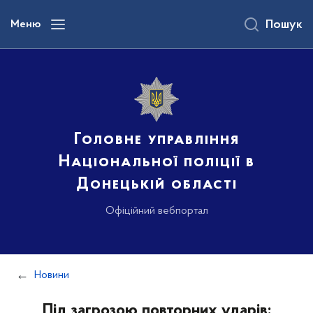
до
основного
Меню
Пошук
вмісту
Головне управління
Національної поліції в
Донецькій області
Офіційний вебпортал
Новини
Під загрозою повторних ударів: