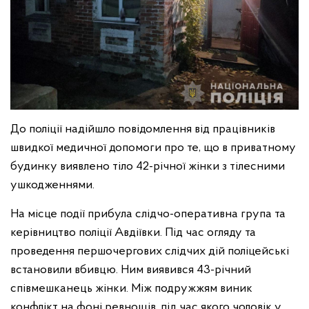
До поліції надійшло повідомлення від працівників
швидкої медичної допомоги про те, що в приватному
будинку виявлено тіло 42-річної жінки з тілесними
ушкодженнями.
На місце події прибула слідчо-оперативна група та
керівництво поліції Авдіївки. Під час огляду та
проведення першочергових слідчих дій поліцейські
встановили вбивцю. Ним виявився 43-річний
співмешканець жінки. Між подружжям виник
конфлікт на фоні ревнощів, під час якого чоловік у