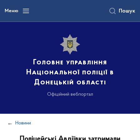
до
основного
Меню
Пошук
вмісту
Головне управління
Національної поліції в
Донецькій області
Офіційний вебпортал
Новини
Поліцейські Авдіївки затримали