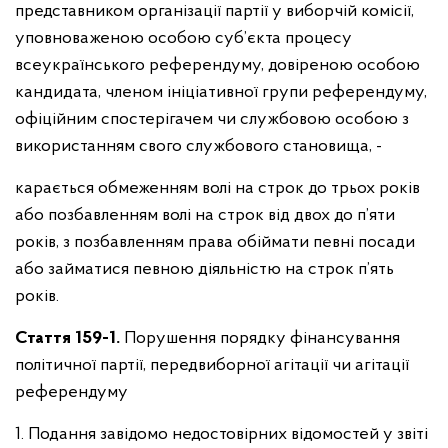
представником організації партії у виборчій комісії,
уповноваженою особою суб’єкта процесу
всеукраїнського референдуму, довіреною особою
кандидата, членом ініціативної групи референдуму,
офіційним спостерігачем чи службовою особою з
використанням свого службового становища, -
карається обмеженням волі на строк до трьох років
або позбавленням волі на строк від двох до п’яти
років, з позбавленням права обіймати певні посади
або займатися певною діяльністю на строк п’ять
років.
Стаття 159-1.
Порушення порядку фінансування
політичної партії, передвиборної агітації чи агітації
референдуму
1. Подання завідомо недостовірних відомостей у звіті