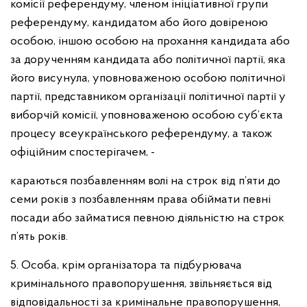
комісії референдуму, членом ініціативної групи
референдуму, кандидатом або його довіреною
особою, іншою особою на прохання кандидата або
за дорученням кандидата або політичної партії, яка
його висунула, уповноваженою особою політичної
партії, представником організації політичної партії у
виборчій комісії, уповноваженою особою суб’єкта
процесу всеукраїнського референдуму, а також
офіційним спостерігачем, -
караються позбавленням волі на строк від п’яти до
семи років з позбавленням права обіймати певні
посади або займатися певною діяльністю на строк
п’ять років.
5. Особа, крім організатора та підбурювача
кримінального правопорушення, звільняється від
відповідальності за кримінальне правопорушення,