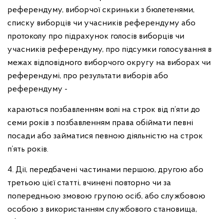
референдуму, виборчої скриньки з бюлетенями,
списку виборців чи учасників референдуму або
протоколу про підрахунок голосів виборців чи
учасників референдуму, про підсумки голосування в
межах відповідного виборчого округу на виборах чи
референдумі, про результати виборів або
референдуму -
караються позбавленням волі на строк від п’яти до
семи років з позбавленням права обіймати певні
посади або займатися певною діяльністю на строк
п’ять років.
4. Дії, передбачені частинами першою, другою або
третьою цієї статті, вчинені повторно чи за
попередньою змовою групою осіб, або службовою
особою з використанням службового становища,