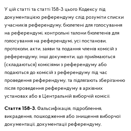
У цій статті та статті 158-3 цього Кодексу під
документацією референдуму слід розуміти списки
учасників референдуму, бюлетені для голосування
на референдумі, контрольні талони бюлетенів для
голосування на референдумі, усі постанови,
протоколи, акти, заяви та подання членів комісій з
референдуму, інші документи, що приймаються
(складаються) комісіями з референдуму або
подаються до комісій з референдуму під час
проведення референдуму, та підлягають зберіганню
після проведення референдуму в архівних
установах або в Центральній виборчій комісії.
Стаття 158-3.
Фальсифікація, підроблення,
викрадення, пошкодження або знищення виборчої
документації, документації референдуму,