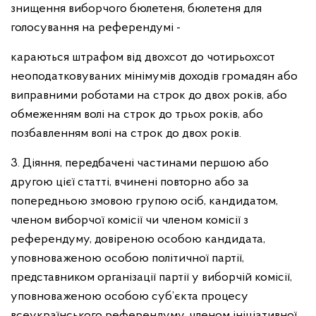
знищення виборчого бюлетеня, бюлетеня для
голосування на референдумі -
караються штрафом від двохсот до чотирьохсот
неоподатковуваних мінімумів доходів громадян або
виправними роботами на строк до двох років, або
обмеженням волі на строк до трьох років, або
позбавленням волі на строк до двох років.
3. Діяння, передбачені частинами першою або
другою цієї статті, вчинені повторно або за
попередньою змовою групою осіб, кандидатом,
членом виборчої комісії чи членом комісії з
референдуму, довіреною особою кандидата,
уповноваженою особою політичної партії,
представником організації партії у виборчій комісії,
уповноваженою особою суб’єкта процесу
всеукраїнського референдуму, членом ініціативної