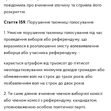
повідомила про вчинення злочину та сприяла його
розкриттю.
Стаття 159.
Порушення таємниці голосування
1. Умисне порушення таємниці голосування під час
проведення виборів або референдуму, що
виразилося в розголошенні змісту волевиявлення
виборця або учасника референдуму, -
карається штрафом від трьохсот до п’ятисот
неоподатковуваних мінімумів доходів громадян або
обмеженням волі на строк до трьох років, або
позбавленням волі на строк до двох років.
2. Те саме діяння, вчинене членом виборчої комісії
або членом комісії з референдуму, кандидатом,
уповноваженою особою політичної партії,