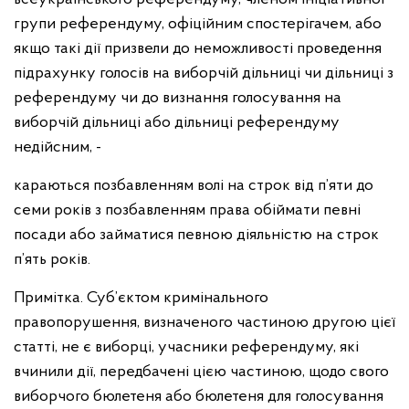
групи референдуму, офіційним спостерігачем, або
якщо такі дії призвели до неможливості проведення
підрахунку голосів на виборчій дільниці чи дільниці з
референдуму чи до визнання голосування на
виборчій дільниці або дільниці референдуму
недійсним, -
караються позбавленням волі на строк від п’яти до
семи років з позбавленням права обіймати певні
посади або займатися певною діяльністю на строк
п’ять років.
Примітка. Суб’єктом кримінального
правопорушення, визначеного частиною другою цієї
статті, не є виборці, учасники референдуму, які
вчинили дії, передбачені цією частиною, щодо свого
виборчого бюлетеня або бюлетеня для голосування