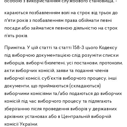
особою з використанням службового становища, -
караються позбавленням волі на строк від трьох до
п'яти років з позбавленням права обіймати певні
посади або займатися певною діяльністю на строк
п’ять років.
Примітка. У цій статті та статті 158-3 цього Кодексу
під виборчою документацією слід розуміти списки
виборців, виборчі бюлетені, усі постанови, протоколи,
акти виборчих комісій, заяви та подання членів
виборчої комісії, суб’єктів виборчого процесу, інші
документи, що приймаються (складаються)
виборчими комісіями та/або подаються до виборчих
комісій під час виборчого процесу та підлягають
зберіганню після проведення виборів у державних
архівних установах або в Центральній виборчій
комісії України.