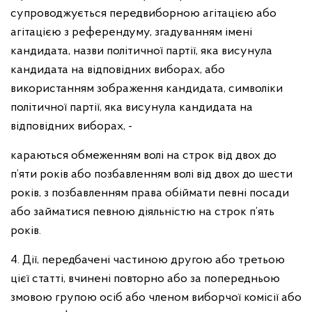
супроводжується передвиборною агітацією або
агітацією з референдуму, згадуванням імені
кандидата, назви політичної партії, яка висунула
кандидата на відповідних виборах, або
використанням зображення кандидата, символіки
політичної партії, яка висунула кандидата на
відповідних виборах, -
караються обмеженням волі на строк від двох до
п’яти років або позбавленням волі від двох до шести
років, з позбавленням права обіймати певні посади
або займатися певною діяльністю на строк п’ять
років.
4. Дії, передбачені частиною другою або третьою
цієї статті, вчинені повторно або за попередньою
змовою групою осіб або членом виборчої комісії або