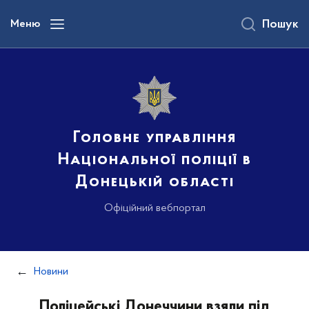
до
основного
Меню
Пошук
вмісту
Головне управління
Національної поліції в
Донецькій області
Офіційний вебпортал
Новини
Поліцейські Донеччини взяли під