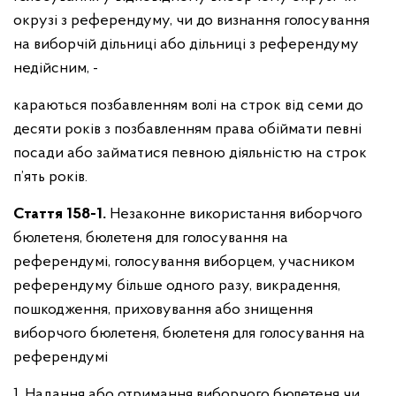
окрузі з референдуму, чи до визнання голосування
на виборчій дільниці або дільниці з референдуму
недійсним, -
караються позбавленням волі на строк від семи до
десяти років з позбавленням права обіймати певні
посади або займатися певною діяльністю на строк
п’ять років.
Стаття 158-1.
Незаконне використання виборчого
бюлетеня, бюлетеня для голосування на
референдумі, голосування виборцем, учасником
референдуму більше одного разу, викрадення,
пошкодження, приховування або знищення
виборчого бюлетеня, бюлетеня для голосування на
референдумі
1. Надання або отримання виборчого бюлетеня чи