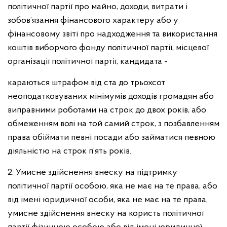
політичної партії про майно, доходи, витрати і
зобов’язання фінансового характеру або у
фінансовому звіті про надходження та використання
коштів виборчого фонду політичної партії, місцевої
організації політичної партії, кандидата -
караються штрафом від ста до трьохсот
неоподатковуваних мінімумів доходів громадян або
виправними роботами на строк до двох років, або
обмеженням волі на той самий строк, з позбавленням
права обіймати певні посади або займатися певною
діяльністю на строк п’ять років.
2. Умисне здійснення внеску на підтримку
політичної партії особою, яка не має на те права, або
від імені юридичної особи, яка не має на те права,
умисне здійснення внеску на користь політичної