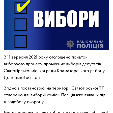
З 11 вересня 2021 року оголошено початок
виборчого процесу проміжних виборів депутатів
Святогірської міської ради Краматорського району
Донецької області.
Згідно з постановою, на території Святогірської ТГ
створено дві виборчі комісії. Поліція вже взяла їх під
цілодобову охорону.
Безпосередньо у день виборів на охорону публічної