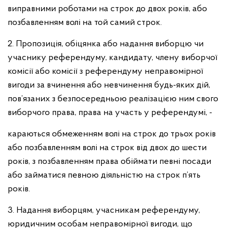
виправними роботами на строк до двох років, або
позбавленням волі на той самий строк.
2. Пропозиція, обіцянка або надання виборцю чи
учаснику референдуму, кандидату, члену виборчої
комісії або комісії з референдуму неправомірної
вигоди за вчинення або невчинення будь-яких дій,
пов’язаних з безпосередньою реалізацією ним свого
виборчого права, права на участь у референдумі, -
караються обмеженням волі на строк до трьох років
або позбавленням волі на строк від двох до шести
років, з позбавленням права обіймати певні посади
або займатися певною діяльністю на строк п’ять
років.
3. Надання виборцям, учасникам референдуму,
юридичним особам неправомірної вигоди, що