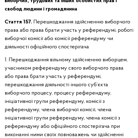
виборчих, трудових та інших особистих прав і
свобод людини і громадянина
Стаття 157.
Перешкоджання здійсненню виборчого
права або права брати участь у референдумі, роботі
виборчої комісії або комісії референдуму чи
діяльності офіційного спостерігача
1. Перешкоджання вільному здійсненню виборцем,
учасником референдуму свого виборчого права
або права брати участь у референдумі,
перешкоджання діяльності іншого суб’єкта
виборчого процесу, процесу референдуму,
ініціативної групи референдуму, комісії з
референдуму, члена виборчої комісії, члена
ініціативної групи референдуму, члена комісії з
референдуму або офіційного спостерігача при
виконанні ними своїх повноважень чи здійсненні