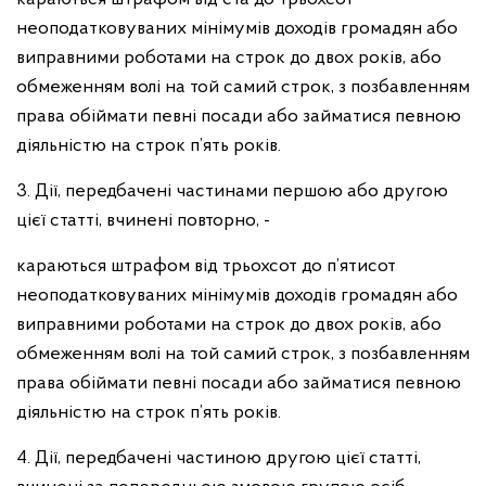
неоподатковуваних мінімумів доходів громадян або
виправними роботами на строк до двох років, або
обмеженням волі на той самий строк, з позбавленням
права обіймати певні посади або займатися певною
діяльністю на строк п’ять років.
3. Дії, передбачені частинами першою або другою
цієї статті, вчинені повторно, -
караються штрафом від трьохсот до п’ятисот
неоподатковуваних мінімумів доходів громадян або
виправними роботами на строк до двох років, або
обмеженням волі на той самий строк, з позбавленням
права обіймати певні посади або займатися певною
діяльністю на строк п’ять років.
4. Дії, передбачені частиною другою цієї статті,