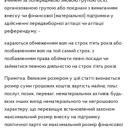
вчинені за попередньою змовою групою осіб,
організованою групою або поєднані з вимаганням
внеску чи фінансової (матеріальної) підтримки у
здійсненні передвиборної агітації чи агітації
референдуму, -
караються обмеженням волі на строк п’ять років або
позбавленням волі на той самий строк, з
позбавленням права обіймати певні посади чи
займатися певною діяльністю на строк п’ять років.
Примітка. Великим розміром у цій статті визнається
розмір суми грошових коштів, вартість майна, пільг,
послуг, позик, переваг, нематеріальних активів, будь-
яких інших вигод нематеріального чи негрошового
характеру, що перевищує встановлений законом
максимальний розмір внеску на підтримку
політичної партії чи максимальний розмір фінансової