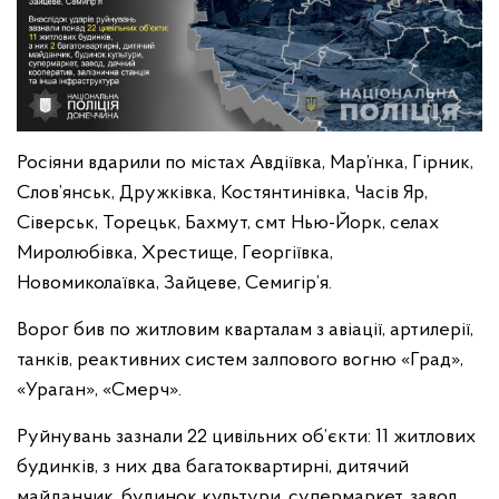
Росіяни вдарили по містах Авдіївка, Мар’їнка, Гірник,
Слов’янськ, Дружківка, Костянтинівка, Часів Яр,
Сіверськ, Торецьк, Бахмут, смт Нью-Йорк, селах
Миролюбівка, Хрестище, Георгіївка,
Новомиколаївка, Зайцеве, Семигір’я.
Ворог бив по житловим кварталам з авіації, артилерії,
танків, реактивних систем залпового вогню «Град»,
«Ураган», «Смерч».
Руйнувань зазнали 22 цивільних об’єкти: 11 житлових
будинків, з них два багатоквартирні, дитячий
майданчик, будинок культури, супермаркет, завод,