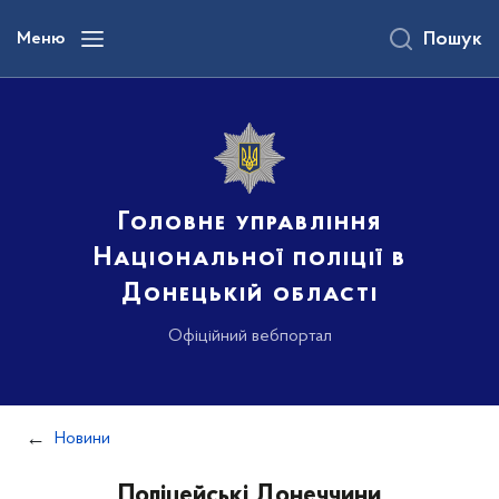
до
основного
Меню
Пошук
вмісту
Головне управління
Національної поліції в
Донецькій області
Офіційний вебпортал
Новини
Поліцейські Донеччини