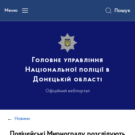
до
основного
Меню
Пошук
вмісту
Головне управління
Національної поліції в
Донецькій області
Офіційний вебпортал
Новини
Поліцейські Мирнограду розслідують