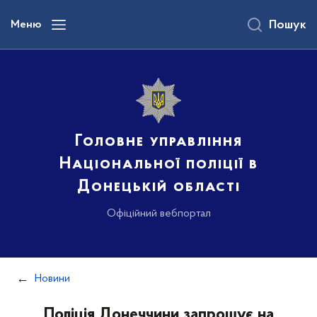
до
основного
Меню
Пошук
вмісту
Головне управління
Національної поліції в
Донецькій області
Офіційний вебпортал
Новини
Поліція Донеччини запрошує на