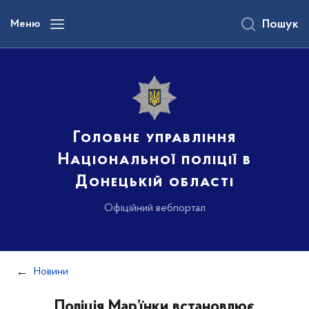
до
основного
Меню
Пошук
вмісту
Головне управління
Національної поліції в
Донецькій області
Офіційний вебпортал
Новини
Поліція Мар’їнки встановлює