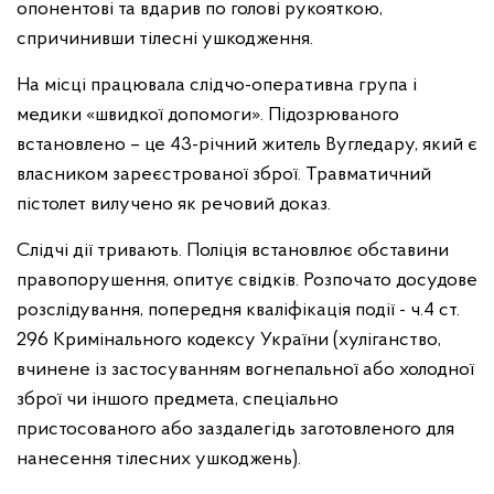
опонентові та вдарив по голові рукояткою,
спричинивши тілесні ушкодження.
На місці працювала слідчо-оперативна група і
медики «швидкої допомоги». Підозрюваного
встановлено – це 43-річний житель Вугледару, який є
власником зареєстрованої зброї. Травматичний
пістолет вилучено як речовий доказ.
Слідчі дії тривають. Поліція встановлює обставини
правопорушення, опитує свідків. Розпочато досудове
розслідування, попередня кваліфікація події - ч.4 ст.
296 Кримінального кодексу України (хуліганство,
вчинене із застосуванням вогнепальної або холодної
зброї чи іншого предмета, спеціально
пристосованого або заздалегідь заготовленого для
нанесення тілесних ушкоджень).