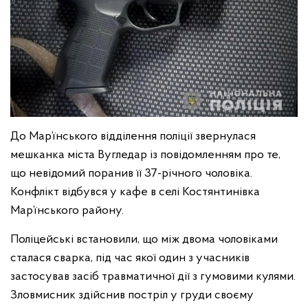
До Мар’їнського відділення поліції звернулася
мешканка міста Вугледар із повідомленням про те,
що невідомий поранив її 37-річного чоловіка.
Конфлікт відбувся у кафе в селі Костянтинівка
Мар’їнського району.
Поліцейські встановили, що між двома чоловіками
сталася сварка, під час якої один з учасників
застосував засіб травматичної дії з гумовими кулями.
Зловмисник здійснив постріл у груди своєму