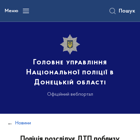
до
основного
Меню
Пошук
вмісту
Головне управління
Національної поліції в
Донецькій області
Офіційний вебпортал
Новини
Поліція розслідує ДТП поблизу