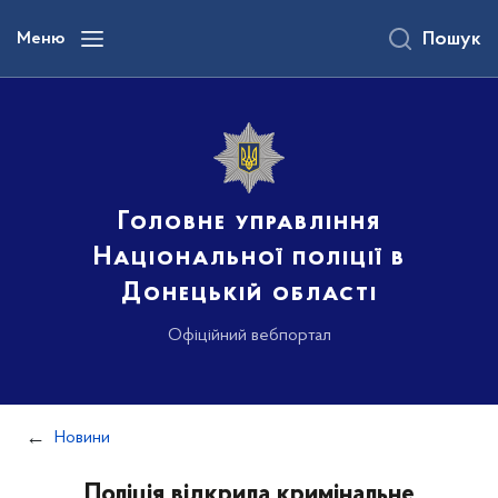
до
основного
Меню
Пошук
вмісту
Головне управління
Національної поліції в
Донецькій області
Офіційний вебпортал
Новини
Поліція відкрила кримінальне