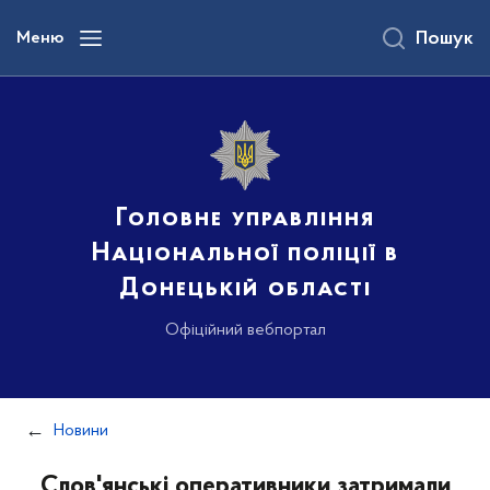
до
основного
Меню
Пошук
вмісту
Головне управління
Національної поліції в
Донецькій області
Офіційний вебпортал
Новини
Слов'янські оперативники затримали