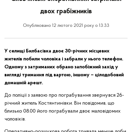
двох грабіжників
Опубліковано 12 лютого 2021 року о 13:33
У селищі Билбасівка двоє 30-річних місцевих
жителів побили чоловіка і забрали у нього телефон.
Одному з затриманих обрано запобіжний захід у
вигляді тримання під вартою, іншому – цілодобовий
домашній арешт.
До поліції з заявою про пограбування звернувся 26-
річний житель Костянтинівки. Він повідомив, що
близько 08.00 його пограбували двоє маловідомих
чоловіків.
Оперативно-розшукова робота тривала менше доби.