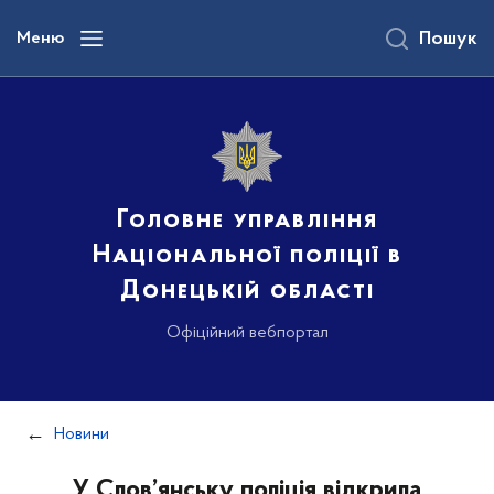
до
основного
Меню
Пошук
вмісту
Головне управління
Національної поліції в
Донецькій області
Офіційний вебпортал
Новини
У Слов’янську поліція відкрила