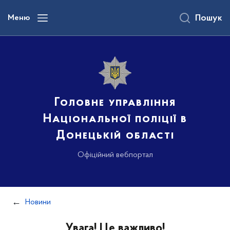
до
основного
Меню
Пошук
вмісту
Головне управління
Національної поліції в
Донецькій області
Офіційний вебпортал
Новини
Увага! Це важливо!