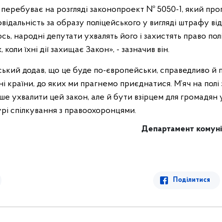
і перебуває на розгляді законопроект № 5050-1, який пр
відальність за образу поліцейського у вигляді штрафу від
сь, народні депутати ухвалять його і захистять право по
 коли їхні дії захищає Закон», - зазначив він.
кий додав, що це буде по-європейськи, справедливо й по
ні країни, до яких ми прагнемо приєднатися. М’яч на полі 
е ухвалити цей закон, але й бути взірцем для громадян 
урі спілкування з правоохоронцями.
Департамент комуні
Поділитися