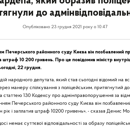
ардепа, який образив поліце
тягнули до адмінвідповідальн
Опубліковано 23 грудня 2021 року о 10:47
ням Печерського районного суду Києва він позбавлений п
ив штраф 10 200 гривень. Про це повідомив міністр внутр
огодні, 22 грудня.
ій народного депутата, який став сьогодні відомий на вс
ерез манеру спілкування з поліцейським, притягнутий до
 за статтею 130 Кодексу про адмінправопорушення за від
енням Печерського районного суду Києва він позбавлени
 рік і заплатив штраф 10200 гривень», - сказав Денис М
досі немає суттєвої відповідальності за образу поліцейськ