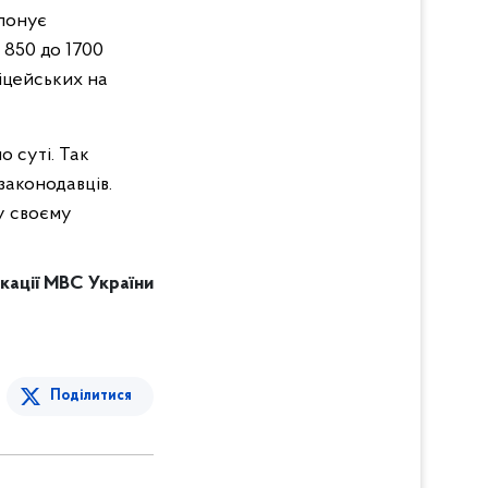
опонує
 850 до 1700
ліцейських на
 суті. Так
законодавців.
у своєму
кації МВС України
Поділитися