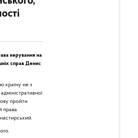
йського,
ості
рава керування на
ішніх справ Денис
ю країну не з
 адміністративної
мову пройти
й права
онастирський.
ого.