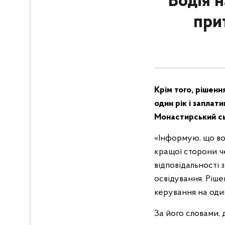
Водія н
при
Крім того, рішен
один рік і заплат
Монастирський сь
«Інформую, що вод
кращої сторони ч
відповідальності
освідування. Ріш
керування на один
За його словами, 