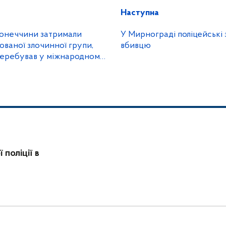
Наступна
онеччини затримали
У Мирнограді поліцейські
ованої злочинної групи,
вбивцю
 перебував у міжнародному
поліції в