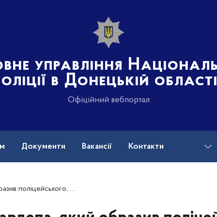
овне управління Націонал
поліції в Донецькій област
Офіційний вебпортал
ам
Документи
Вакансії
Контакти
о, притягнули до адмінвідповідальності