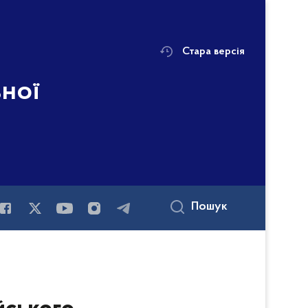
Стара версія
ьної
і
Пошук