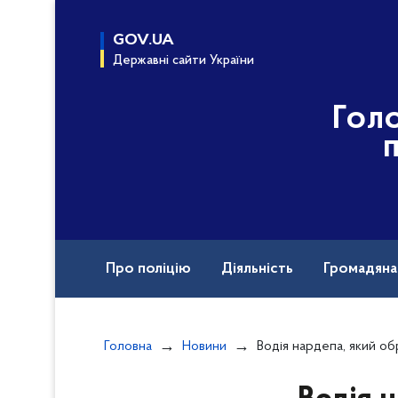
до
основного
GOV.UA
вмісту
Державні сайти України
Гол
Про поліцію
Діяльність
Громадян
Назавжди в строю
Головна
Новини
Водія нардепа, який образив поліцейськог