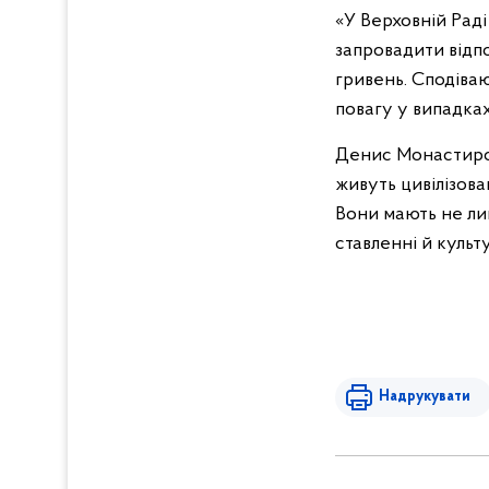
«У Верховній Рад
запровадити відпо
гривень. Сподіваю
повагу у випадках,
Денис Монастирсь
живуть цивілізова
Вони мають не лиш
ставленні й культ
Надрукувати