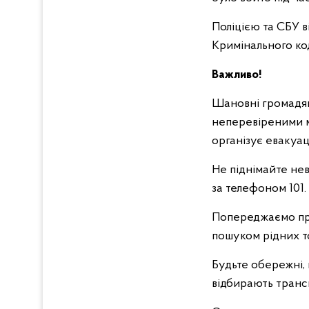
Поліцією та СБУ в
Кримінального ко
Важливо!
Шановні громадян
неперевіреними ма
організує евакуа
Не піднімайте нев
за телефоном 101.
Попереджаємо про
пошуком рідних 
Будьте обережні,
відбирають транс