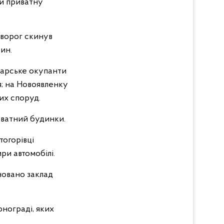
ли приватну
 ворог скинув
ин.
марське окупанти
я; на Новоявленку
их споруд.
иватний будинки.
тогорівці
ри автомобілі.
новано заклад
рнограді, яких