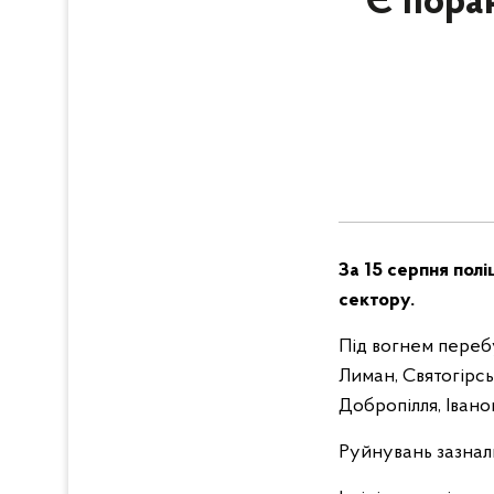
Є поран
За 15 серпня полі
сектору.
Під вогнем перебу
Лиман, Святогірсь
Добропілля, Іваноп
Руйнувань зазнали