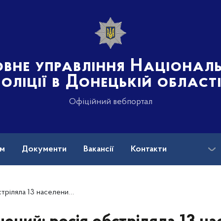
овне управління Націонал
поліції в Донецькій област
Офіційний вебпортал
ам
Документи
Вакансії
Контакти
 населених пунктів Донеччини