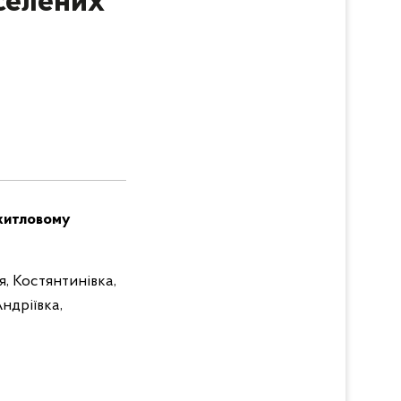
аселених
 житловому
я, Костянтинівка,
ндріївка,