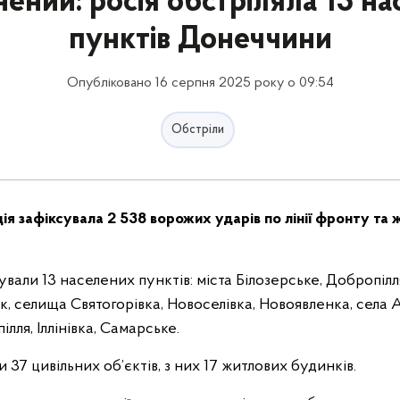
ений: росія обстріляла 13 н
пунктів Донеччини
Опубліковано 16 серпня 2025 року о 09:54
Обстріли
ція зафіксувала 2 538 ворожих ударів по лінії фронту та
вали 13 населених пунктів: міста Білозерське, Добропілл
к, селища Святогорівка, Новоселівка, Новоявленка, села А
ілля, Іллінівка, Самарське.
 37 цивільних об’єктів, з них 17 житлових будинків.