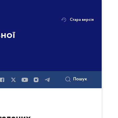
Стара версія
ьної
і
Пошук