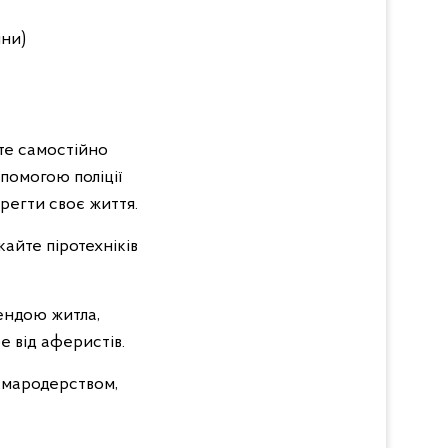
ини)
те самостійно
помогою поліції
регти своє життя.
кайте піротехніків
рендою житла,
е від аферистів.
 мародерством,