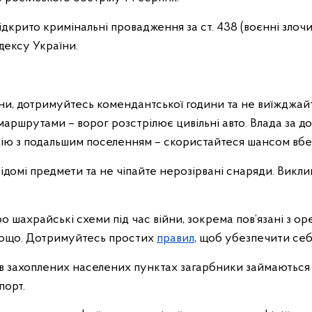
ідкрито кримінальні провадження за ст. 438 (воєнні злоч
дексу України.
и, дотримуйтесь комендантської години та не виїжджай
ршрутами – ворог розстрілює цивільні авто. Влада за до
цію з подальшим поселенням – скористайтеся шансом вбе
ідомі предмети та не чіпайте нерозірвані снаряди. Викли
 шахрайські схеми під час війни, зокрема пов’язані з о
тощо. Дотримуйтесь простих
правил
, щоб убезпечити себ
 в захоплених населених пунктах загарбники займаються
порт.