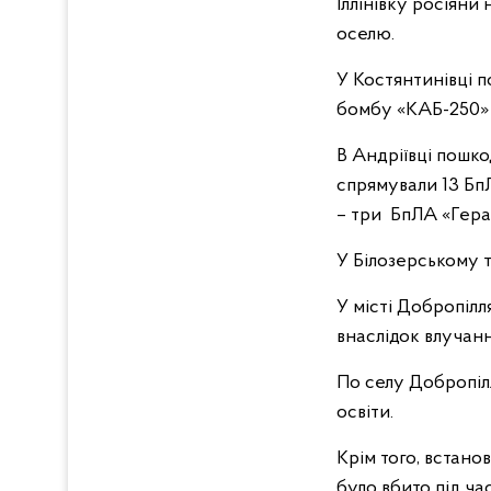
Іллінівку росіяни
оселю.
У Костянтинівці 
бомбу «КАБ-250» 
В Андріївці пошк
спрямували 13 Бп
– три БпЛА «Геран
У Білозерському 
У місті Добропілл
внаслідок влучан
По селу Добропіл
освіти.
Крім того, встано
було вбито під ча