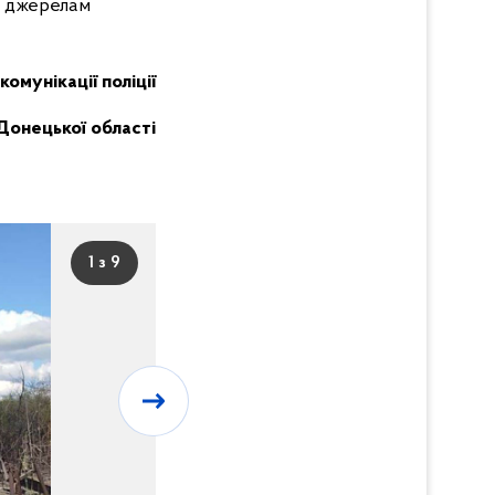
м джерелам
комунікації поліції
Донецької області
1 з 9