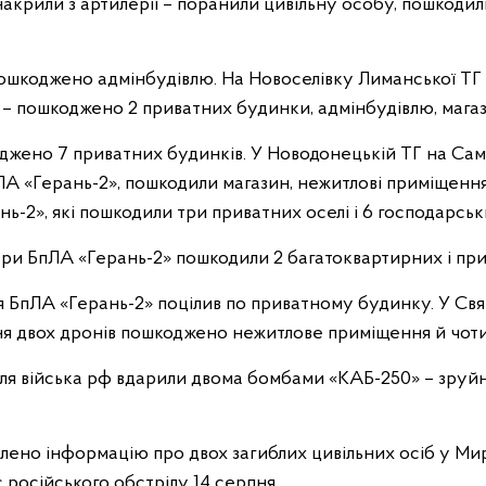
 накрили з артилерії – поранили цивільну особу, пошкоди
пошкоджено адмінбудівлю. На Новоселівку Лиманської ТГ
– пошкоджено 2 приватних будинки, адмінбудівлю, магаз
оджено 7 приватних будинків. У Новодонецькій ТГ на Са
ЛА «Герань-2», пошкодили магазин, нежитлові приміщенн
ь-2», які пошкодили три приватних оселі і 6 господарськ
три БпЛА «Герань-2» пошкодили 2 багатоквартирних і пр
я БпЛА «Герань-2» поцілив по приватному будинку. У Свя
ня двох дронів пошкоджено нежитлове приміщення й чоти
ля війська рф вдарили двома бомбами «КАБ-250» – зруй
влено інформацію про двох загиблих цивільних осіб у Ми
с російського обстрілу 14 серпня.