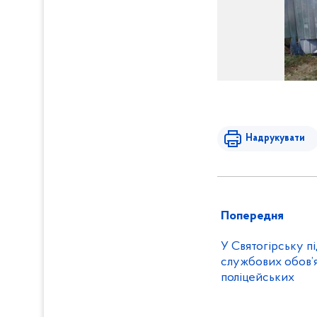
Надрукувати
Попередня
У Святогірську п
службових обов’я
поліцейських