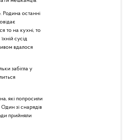
вати мешканців.
. Родина останні
овідає
я то на кухні, то
їхній сусід
дивом вдалося
льки забігла у
ілиться
ина, які попросили
 Один зі снарядів
люди прийняли