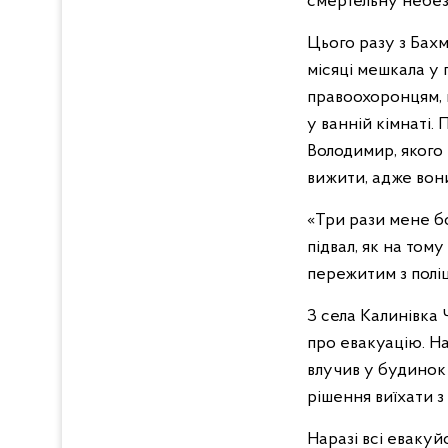
смертельну небез
Цього разу з Бах
місяці мешкала у 
правоохоронцям, щ
у ванній кімнаті.
Володимир, якого
вижити, адже вон
«Три рази мене бог
підвал, як на тому
пережитим з полі
З села Калинівка 
про евакуацію. На
влучив у будинок
рішення виїхати з 
Наразі всі евакуй