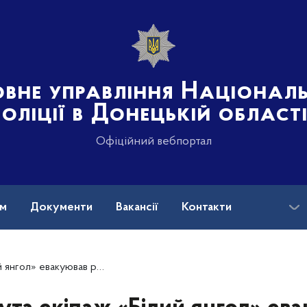
овне управління Націонал
поліції в Донецькій област
Офіційний вебпортал
ам
Документи
Вакансії
Контакти
ював родину з малолітньою дитиною