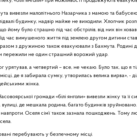
пеку, «білі янголи» при можливості продовжують евакую
мута вивезли малолітнього Назарчика з мамою та бабусею
підвалі будинку, надвір майже не виходили. Хлопчик розп
о йому було страшно під час обстрілів, від них він ховавс
 Під час вимушеного життя під землею другом дитини став 
 разом з дружиною також евакуювали з Бахмута. Родині 
и пережили не один страшний ворожий удар.
 урятував, а четвертий – все, не чекаю. Було так, що я ті
 місці, де я забирала сумку, утворилась велика вирва», - д
цейськими жінка.
Часовоярської громади «білі янголи» вивезли жінку та її с
 вулиці, де мешкала родина, багато будинків зруйновано.
 навпроти. Оселя сім’ї також зазнала пошкоджень. Тому 
села.
овані перебувають у безпечному місці.