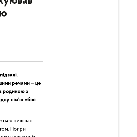
акуював
ою
підвалі.
ішими речами – це
із родиною з
дну сім’ю «білі
ються цивільні
огом. Попри