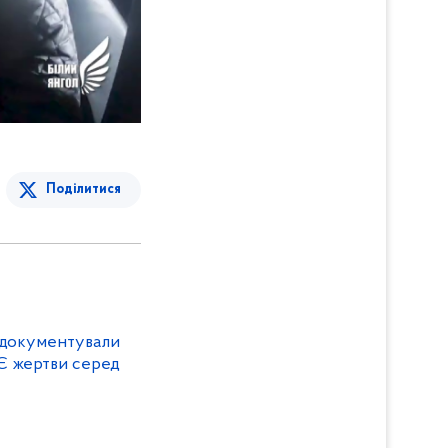
Поділитися
адокументували
ред