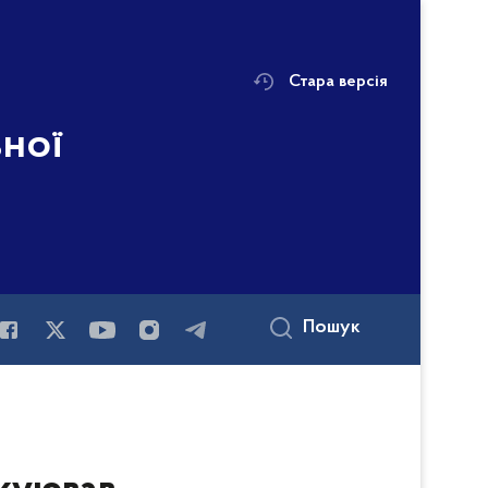
Стара версія
ьної
і
Пошук