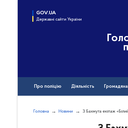
до
основного
GOV.UA
вмісту
Державні сайти України
Гол
Про поліцію
Діяльність
Громадян
Назавжди в строю
Головна
Новини
З Бахмута екіпаж «Білий янгол» еваку