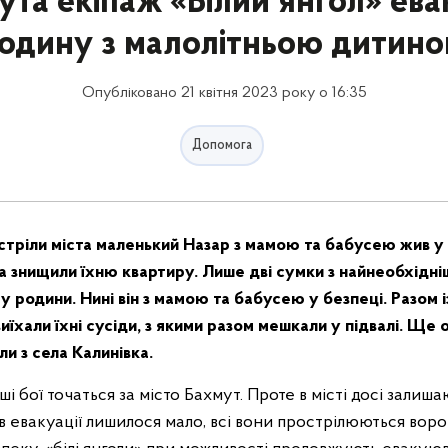
ута екіпаж «Білий янгол» ев
одину з малолітньою дитин
Опубліковано 21 квітня 2023 року о 16:35
Допомога
стріли міста маленький Назар з мамою та бабусею жив у 
ка знищили їхню квартиру. Лише дві сумки з найнеобхідн
у родини. Нині він з мамою та бабусею у безпеці. Разом 
иїхали їхні сусіди, з якими разом мешкали у підвалі. Ще о
и з села Калинівка.
і бої точаться за місто Бахмут. Проте в місті досі залиша
в евакуації лишилося мало, всі вони прострілюються вор