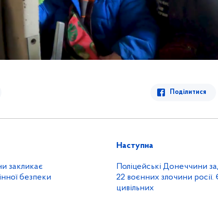
Поділитися
Наступна
ни закликає
Поліцейські Донеччини з
інної безпеки
22 воєнних злочини росії. Є жертви се
цивільних