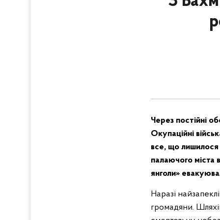
З Бахм
р
Через постійні об
Окупаційні війсь
все, що лишилося 
палаючого міста в
янголи» евакуювал
Наразі найзапекліш
громадяни. Шляхі