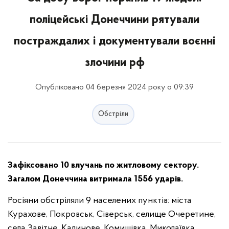
поліцейські Донеччини рятували
постраждалих і документували воєнні
злочини рф
Опубліковано 04 березня 2024 року о 09:39
Обстріли
Зафіксовано 10 влучань по житловому сектору.
Загалом Донеччина витримала 1556 ударів.
Росіяни обстріляли 9 населених пунктів: міста
Курахове, Покровськ, Сіверськ, селище Очеретине,
села Завітне, Калинове, Комишівка, Миколаївка,