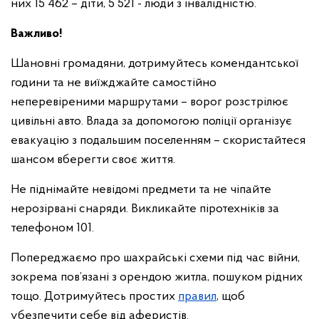
них 15 462 – діти, 5 521 - люди з інвалідністю.
Важливо!
Шановні громадяни, дотримуйтесь комендантської
години та не виїжджайте самостійно
неперевіреними маршрутами – ворог розстрілює
цивільні авто. Влада за допомогою поліції організує
евакуацію з подальшим поселенням – скористайтеся
шансом вберегти своє життя.
Не піднімайте невідомі предмети та не чіпайте
нерозірвані снаряди. Викликайте піротехніків за
телефоном 101.
Попереджаємо про шахрайські схеми під час війни,
зокрема пов’язані з орендою житла, пошуком рідних
тощо. Дотримуйтесь простих
правил
, щоб
убезпечити себе від аферистів.