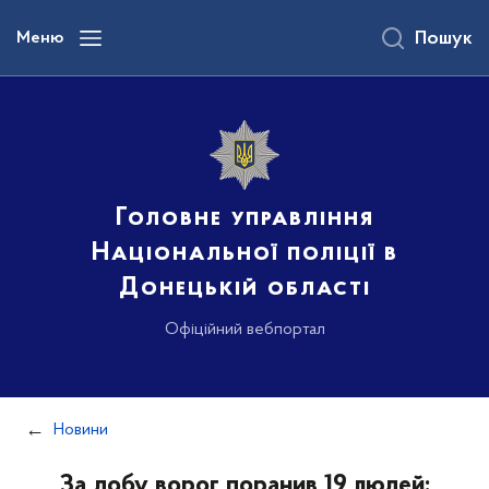
до
основного
Меню
Пошук
вмісту
Головне управління
Національної поліції в
Донецькій області
Офіційний вебпортал
Новини
За добу ворог поранив 19 людей: