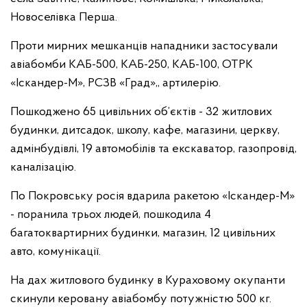
Новоселівка Перша.
Проти мирних мешканців нападники застосували
авіабомби КАБ-500, КАБ-250, КАБ-100, ОТРК
«Іскандер-М», РСЗВ «Град»,, артилерію.
Пошкоджено 65 цивільних об’єктів - 32 житлових
будинки, дитсадок, школу, кафе, магазини, церкву,
адмінбудівлі, 19 автомобілів та екскаватор, газопровід,
каналізацію.
По Покровську росія вдарила ракетою «Іскандер-М»
- поранила трьох людей, пошкодила 4
багатоквартирних будинки, магазин, 12 цивільних
авто, комунікації.
На дах житлового будинку в Кураховому окупанти
скинули керовану авіабомбу потужністю 500 кг.