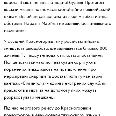
ворога. В місті не вціліло жодної будівлі. Протягом
восьми місяців повномасштабної війни поліцейський
екіпаж «Білий янгол» допомагав людям виїхати з-під
обстрілів. Наразі в Мар’їнці не залишилося цивільного
населення.
У сусідній Красногорівці, яку російські війська
знищують цілодобово, ще залишається близько 800
жителів. Тут відсутні вода, світло, газопостачання.
Поліцейські займаються евакуацією, рятують
поранених, виїжджають на повідомлення про
нерозірвані снаряди та доставляють гуманітарні
вантажі. «Білі янголи» - єдині з екстрених служб, які
працюють в місті та на допомогу яких можуть
розраховувати мешканці.
Під час чергового рейсу до Красногорівки
правоохоронці евакуювали тяжкохвору жінку з