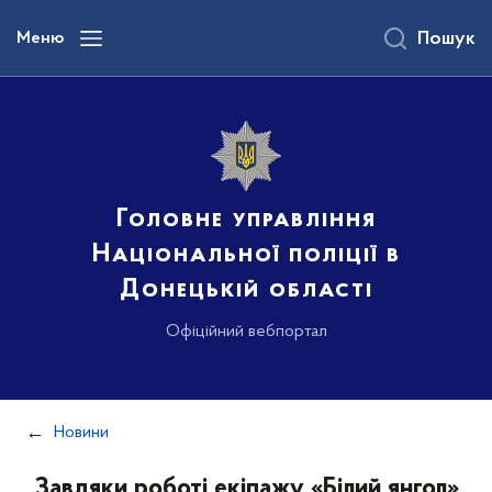
до
основного
Меню
Пошук
вмісту
Головне управління
Національної поліції в
Донецькій області
Офіційний вебпортал
Новини
Завдяки роботі екіпажу «Білий янгол»