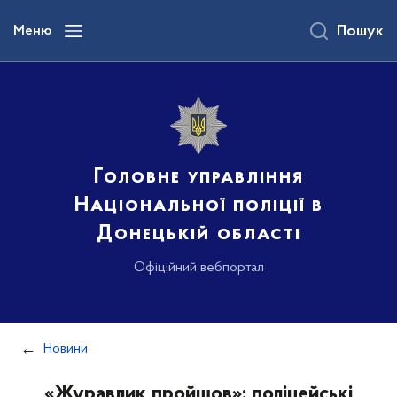
до
основного
Меню
Пошук
вмісту
Головне управління
Національної поліції в
Донецькій області
Офіційний вебпортал
Новини
«Журавлик пройшов»: поліцейські