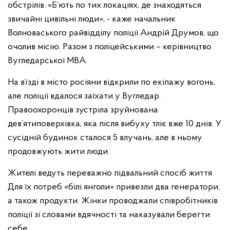
обстрілів. «Б’ють по тих локаціях, де знаходяться
звичайні цивільні люди», - каже начальник
Волноваського райвідділу поліції Андрій Друмов, що
очолив місію. Разом з поліцейськими – керівництво
Вугледарської МВА.
На в’їзді в місто росіяни відкрили по екіпажу вогонь,
але поліції вдалося заїхати у Вугледар.
Правоохоронців зустріла зруйнована
дев’ятиповерхівка, яка після вибуху тліє вже 10 днів. У
сусідній будинок сталося 5 влучань, але в ньому
продовжують жити люди.
Жителі ведуть переважно підвальний спосіб життя.
Для їх потреб «білі янголи» привезли два генератори,
а також продукти. Жінки проводжали співробітників
поліції зі словами вдячності та наказували берегти
себе.