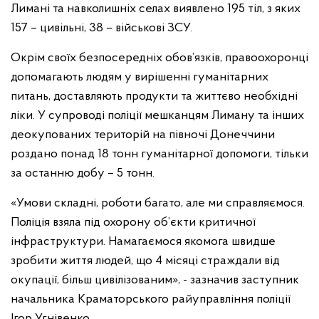
Лимані та навколишніх селах виявлено 195 тіл, з яких
157 – цивільні, 38 – військові ЗСУ.
Окрім своїх безпосередніх обов’язків, правоохоронці
допомагають людям у вирішенні гуманітарних
питань, доставляють продукти та життєво необхідні
ліки. У супроводі поліції мешканцям Лиману та інших
деокупованих територій на півночі Донеччини
роздано понад 18 тонн гуманітарної допомоги, тільки
за останню добу – 5 тонн.
«Умови складні, роботи багато, але ми справляємося.
Поліція взяла під охорону об’єкти критичної
інфраструктури. Намагаємося якомога швидше
зробити життя людей, що 4 місяці страждали від
окупації, більш цивілізованим», - зазначив заступник
начальника Краматорського райуправління поліції
Ігор Угнівенко.