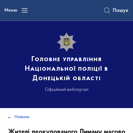
до
основного
Меню
Пошук
вмісту
Головне управління
Національної поліції в
Донецькій області
Офіційний вебпортал
Новини
Жителі деокупованого Лиману масово