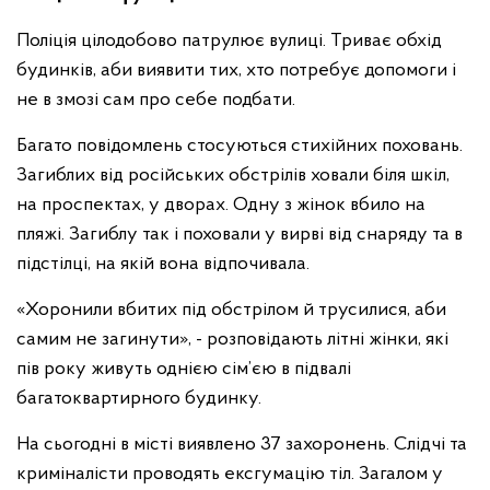
Поліція цілодобово патрулює вулиці. Триває обхід
будинків, аби виявити тих, хто потребує допомоги і
не в змозі сам про себе подбати.
Багато повідомлень стосуються стихійних поховань.
Загиблих від російських обстрілів ховали біля шкіл,
на проспектах, у дворах. Одну з жінок вбило на
пляжі. Загиблу так і поховали у вирві від снаряду та в
підстілці, на якій вона відпочивала.
«Хоронили вбитих під обстрілом й трусилися, аби
самим не загинути», - розповідають літні жінки, які
пів року живуть однією сім’єю в підвалі
багатоквартирного будинку.
На сьогодні в місті виявлено 37 захоронень. Слідчі та
криміналісти проводять ексгумацію тіл. Загалом у