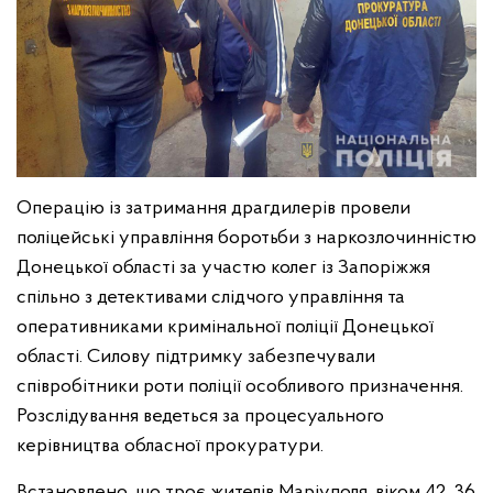
Операцію із затримання драгдилерів провели
поліцейські управління боротьби з наркозлочинністю
Донецької області за участю колег із Запоріжжя
спільно з детективами слідчого управління та
оперативниками кримінальної поліції Донецької
області. Силову підтримку забезпечували
співробітники роти поліції особливого призначення.
Розслідування ведеться за процесуального
керівництва обласної прокуратури.
Встановлено, що троє жителів Маріуполя, віком 42, 36