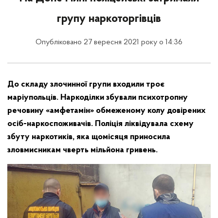
групу наркоторгівців
Опубліковано 27 вересня 2021 року о 14:36
До складу злочинної групи входили троє
маріупольців. Наркоділки збували психотропну
речовину «амфетамін» обмеженому колу довірених
осіб-наркоспоживачів. Поліція ліквідувала схему
збуту наркотиків, яка щомісяця приносила
зловмисникам чверть мільйона гривень.