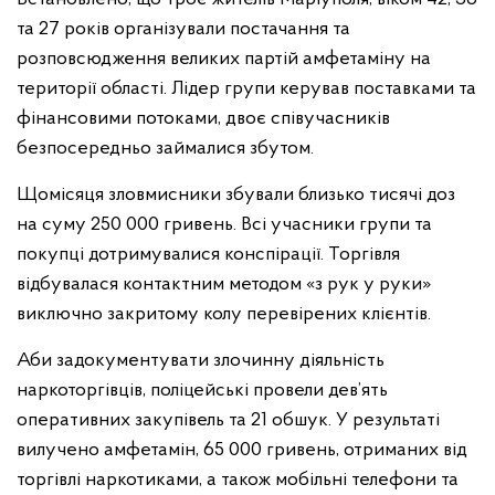
та 27 років організували постачання та
розповсюдження великих партій амфетаміну на
території області. Лідер групи керував поставками та
фінансовими потоками, двоє співучасників
безпосередньо займалися збутом.
Щомісяця зловмисники збували близько тисячі доз
на суму 250 000 гривень. Всі учасники групи та
покупці дотримувалися конспірації. Торгівля
відбувалася контактним методом «з рук у руки»
виключно закритому колу перевірених клієнтів.
Аби задокументувати злочинну діяльність
наркоторгівців, поліцейські провели дев’ять
оперативних закупівель та 21 обшук. У результаті
вилучено амфетамін, 65 000 гривень, отриманих від
торгівлі наркотиками, а також мобільні телефони та