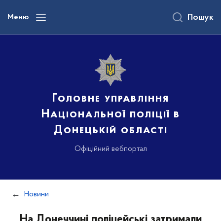
до
основного
Меню
Пошук
вмісту
Головне управління
Національної поліції в
Донецькій області
Офіційний вебпортал
Новини
На Донеччині поліцейські затримали