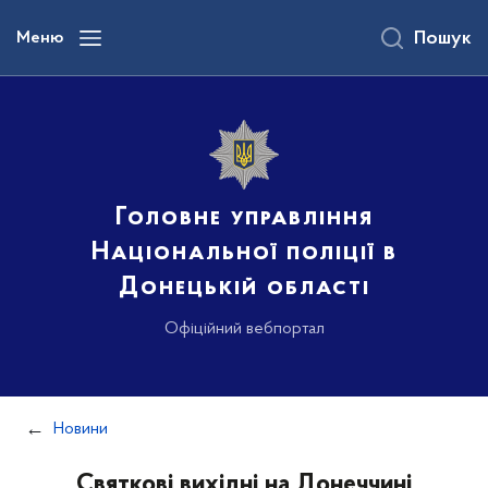
до
основного
Меню
Пошук
вмісту
Головне управління
Національної поліції в
Донецькій області
Офіційний вебпортал
Новини
Святкові вихідні на Донеччині