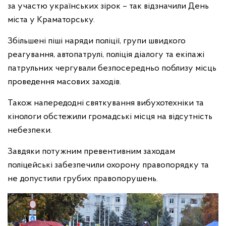
за участю українських зірок – так відзначили День
міста у Краматорську.
Збільшені піші наряди поліції, групи швидкого
реагування, автопатрулі, поліція діалогу та екіпажі
патрульних чергували безпосередньо поблизу місць
проведення масових заходів.
Також напередодні святкування вибухотехніки та
кінологи обстежили громадські місця на відсутність
небезпеки.
Завдяки потужним превентивним заходам
поліцейські забезпечили охорону правопорядку та
не допустили грубих правопорушень.