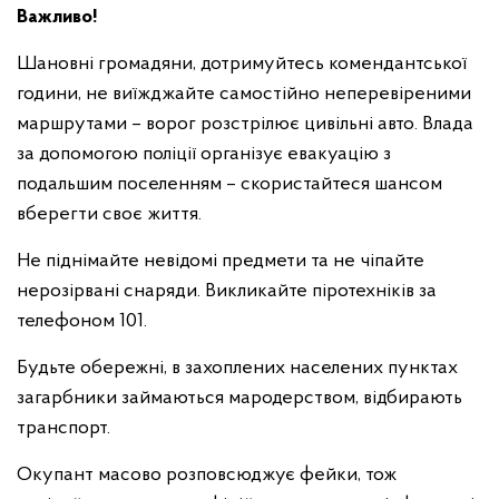
Важливо!
Шановні громадяни, дотримуйтесь комендантської
години, не виїжджайте самостійно неперевіреними
маршрутами – ворог розстрілює цивільні авто. Влада
за допомогою поліції організує евакуацію з
подальшим поселенням – скористайтеся шансом
вберегти своє життя.
Не піднімайте невідомі предмети та не чіпайте
нерозірвані снаряди. Викликайте піротехніків за
телефоном 101.
Будьте обережні, в захоплених населених пунктах
загарбники займаються мародерством, відбирають
транспорт.
Окупант масово розповсюджує фейки, тож