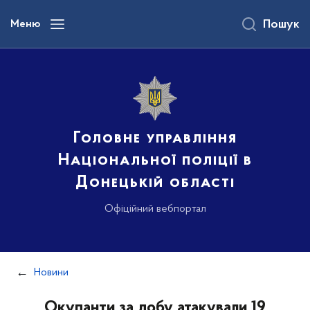
до
основного
Меню
Пошук
вмісту
Головне управління
Національної поліції в
Донецькій області
Офіційний вебпортал
Новини
Окупанти за добу атакували 19