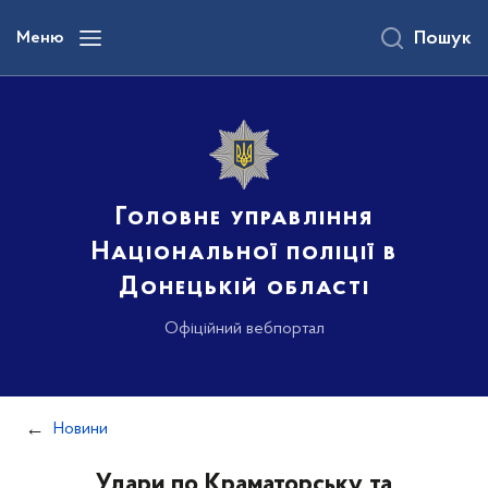
до
основного
Меню
Пошук
вмісту
Головне управління
Національної поліції в
Донецькій області
Офіційний вебпортал
Новини
Удари по Краматорську та