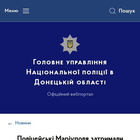
до
основного
Меню
Пошук
вмісту
Головне управління
Національної поліції в
Донецькій області
Офіційний вебпортал
Новини
Поліцейські Маріуполя затримали