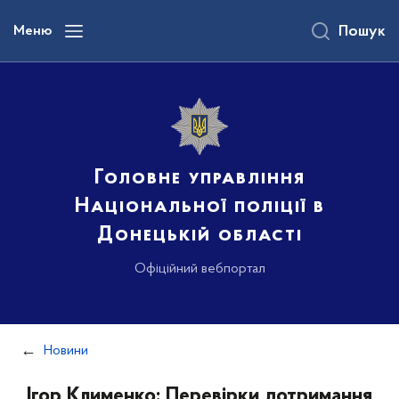
до
основного
Меню
Пошук
вмісту
Головне управління
Національної поліції в
Донецькій області
Офіційний вебпортал
Новини
Ігор Клименко: Перевірки дотримання