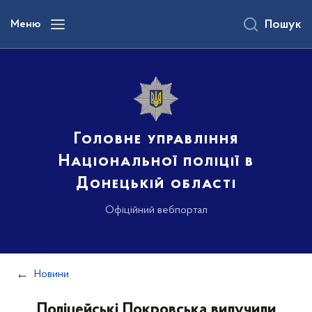
до
основного
Меню
Пошук
вмісту
Головне управління
Національної поліції в
Донецькій області
Офіційний вебпортал
Новини
Поліцейські Покровська вилучили